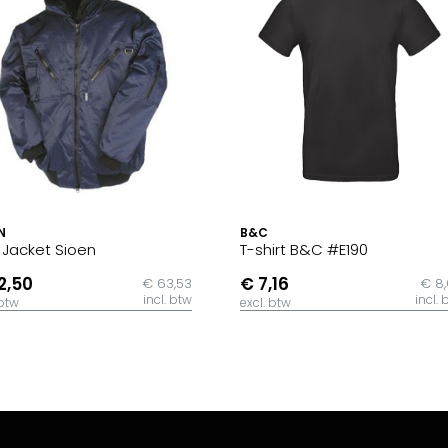
N
B&C
t Jacket Sioen
T-shirt B&C #E190
2,50
€ 7,16
€ 63,53
€ 8
incl. btw
incl. 
 btw
excl. btw