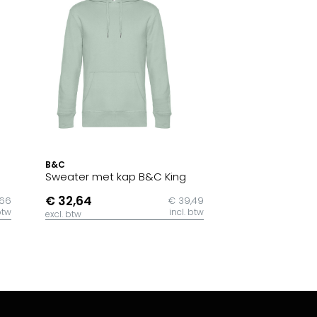
B&C
Sweater met kap B&C King
€ 32,64
,66
€ 39,49
btw
incl. btw
excl. btw