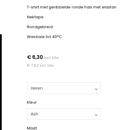
T-shirt met geribbelde ronde hals met elastan
Nektape
Rondgebreid
Wasbaar tot 40°C
€ 6,30
excl. btw
€ 7,62
incl. btw
Heren
Kleur
Ash
Maat