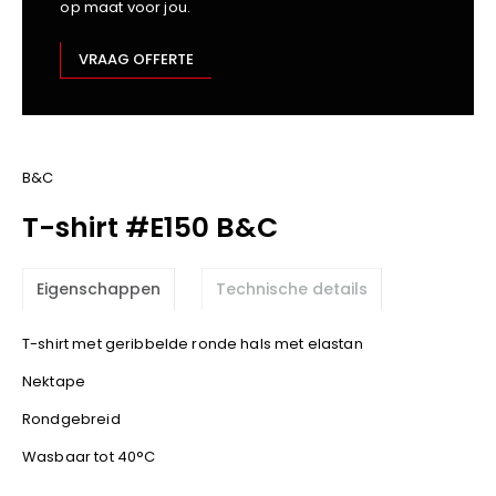
op maat voor jou.
Kariban
Lemaitre
VRAAG OFFERTE
M-Safe
OXXA
Premier
Printer
B&C
ProAct
T-shirt #E150 B&C
Projob
Promodoro
Eigenschappen
Technische details
Result
Safety Jogger
T-shirt met geribbelde ronde hals met elastan
Shugon
Nektape
Sioen
Spiro
Rondgebreid
Stanley/Stella
Wasbaar tot 40°C
TowelCity