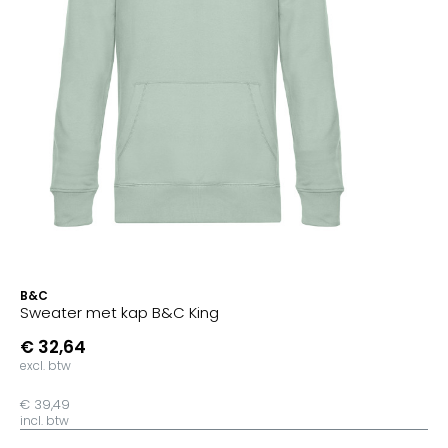
B&C
Sweater met kap B&C King
€ 32,64
excl. btw
€ 39,49
incl. btw