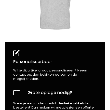
School
Business
Wellness
Kapper
Bata
Beechfield
Blakläder
Claude
Craft
CrossHatch
Designed To Work
Diadora
Dunlop
Personaliseerbaar
Edge Safety
Wil je dit artikel graag personaliseren? Neem
Haix
contact op, dan bekijken we samen de
mogelijkheden.
Harvest
Heckel
Grote oplage nodig?
Honeywell
Hydrowear
Wens je een groter aantal identieke artikels te
Jassz
bestellen? Dan maken wij met plezier een offerte