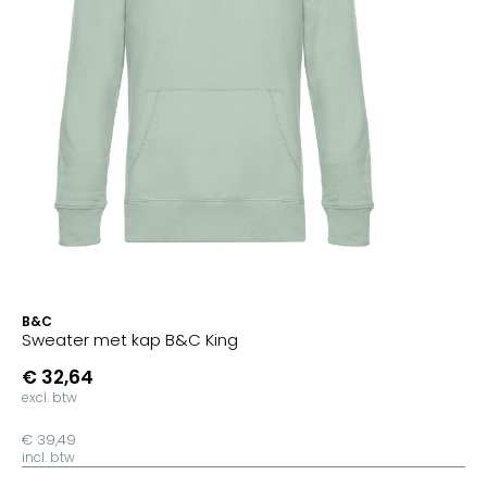
B&C
Sweater met kap B&C King
€ 32,64
excl. btw
€ 39,49
incl. btw