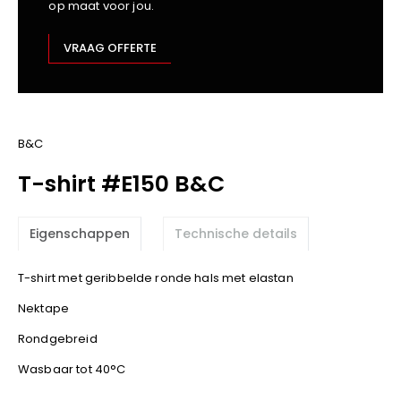
op maat voor jou.
Kariban
Lemaitre
VRAAG OFFERTE
M-Safe
OXXA
Premier
Printer
B&C
ProAct
T-shirt #E150 B&C
Projob
Promodoro
Eigenschappen
Technische details
Result
Safety Jogger
T-shirt met geribbelde ronde hals met elastan
Shugon
Nektape
Sioen
Spiro
Rondgebreid
Stanley/Stella
Wasbaar tot 40°C
TowelCity