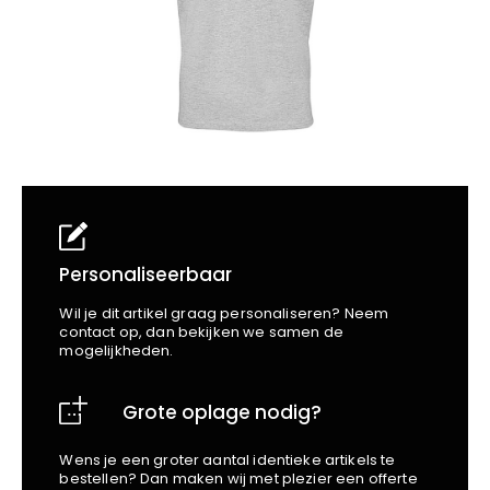
School
Business
Wellness
Kapper
Bata
Beechfield
Blakläder
Claude
Craft
CrossHatch
Designed To Work
Diadora
Dunlop
Personaliseerbaar
Edge Safety
Wil je dit artikel graag personaliseren? Neem
Haix
contact op, dan bekijken we samen de
mogelijkheden.
Harvest
Heckel
Grote oplage nodig?
Honeywell
Hydrowear
Wens je een groter aantal identieke artikels te
Jassz
bestellen? Dan maken wij met plezier een offerte