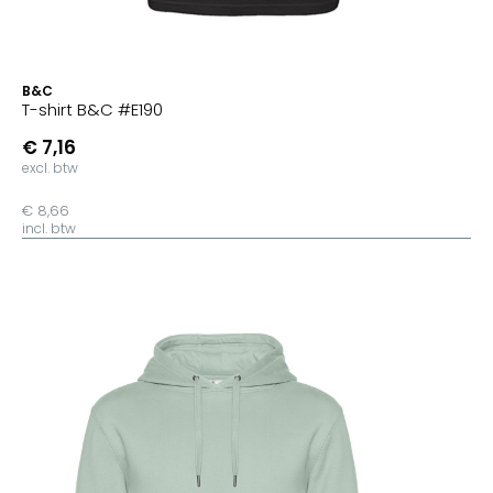
B&C
T-shirt B&C #E190
€ 7,16
excl. btw
€ 8,66
incl. btw