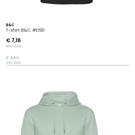
B&C
T-shirt B&C #E190
€ 7,16
excl. btw
€ 8,66
incl. btw