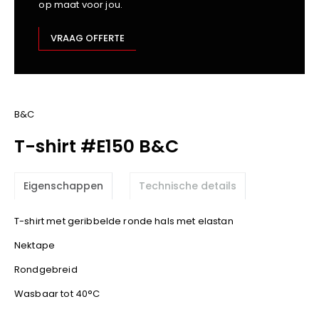
op maat voor jou.
Kariban
Lemaitre
VRAAG OFFERTE
M-Safe
OXXA
Premier
Printer
B&C
ProAct
T-shirt #E150 B&C
Projob
Promodoro
Eigenschappen
Technische details
Result
Safety Jogger
T-shirt met geribbelde ronde hals met elastan
Shugon
Nektape
Sioen
Spiro
Rondgebreid
Stanley/Stella
Wasbaar tot 40°C
TowelCity