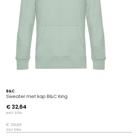
B&C
Sweater met kap B&C King
€ 32,64
excl. btw
€ 39,49
incl. btw