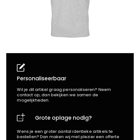
School
Business
Wellness
Kapper
Bata
Beechfield
Blakläder
Claude
Craft
CrossHatch
Designed To Work
Diadora
Dunlop
Personaliseerbaar
Edge Safety
Wil je dit artikel graag personaliseren? Neem
Haix
contact op, dan bekijken we samen de
mogelijkheden.
Harvest
Heckel
Grote oplage nodig?
Honeywell
Hydrowear
Wens je een groter aantal identieke artikels te
Jassz
bestellen? Dan maken wij met plezier een offerte