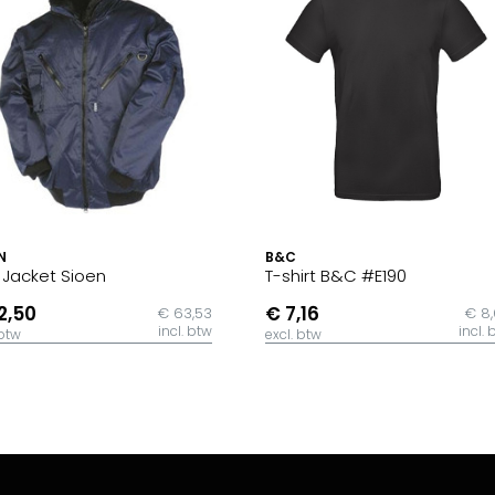
N
B&C
t Jacket Sioen
T-shirt B&C #E190
2,50
€ 7,16
€ 63,53
€ 8
incl. btw
incl. 
 btw
excl. btw