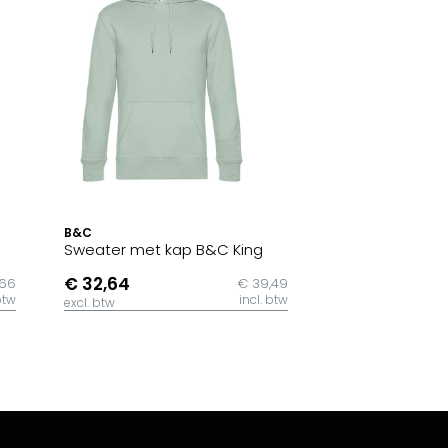
B&C
Sweater met kap B&C King
€ 32,64
,66
€ 39,49
btw
incl. btw
excl. btw