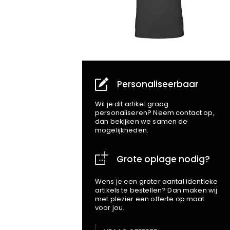
Personaliseerbaar
Wil je dit artikel graag
personaliseren? Neem contact op,
dan bekijken we samen de
mogelijkheden.
Grote oplage nodig?
Wens je een groter aantal identieke
artikels te bestellen? Dan maken wij
met plezier een offerte op maat
voor jou.