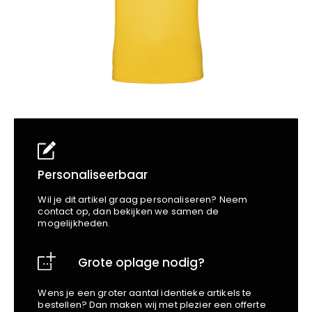
School
Business
Wellness
Kapper
Bata
Beechfield
Blakläder
Claude
Craft
CrossHatch
Designed To Work
Diadora
Dunlop
Personaliseerbaar
Edge Safety
Wil je dit artikel graag personaliseren? Neem
Haix
contact op, dan bekijken we samen de
mogelijkheden.
Harvest
Heckel
Grote oplage nodig?
Honeywell
Hydrowear
Wens je een groter aantal identieke artikels te
Jassz
bestellen? Dan maken wij met plezier een offerte