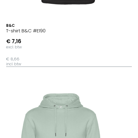
B&C
T-shirt B&C #E190
€ 7,16
excl. btw
€ 8,66
incl. btw