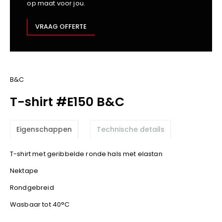
op maat voor jou.
Kariban
Lemaitre
VRAAG OFFERTE
M-Safe
OXXA
Premier
Printer
B&C
ProAct
T-shirt #E150 B&C
Projob
Promodoro
Eigenschappen
Technische details
Result
Safety Jogger
T-shirt met geribbelde ronde hals met elastan
Shugon
Nektape
Sioen
Spiro
Rondgebreid
Stanley/Stella
Wasbaar tot 40°C
TowelCity