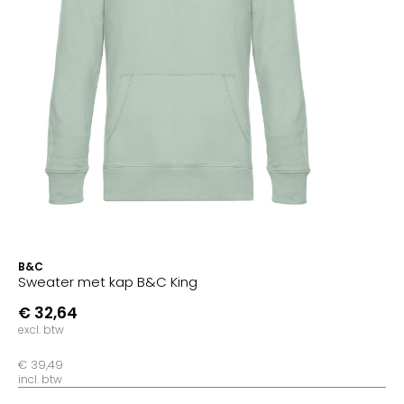
B&C
Sweater met kap B&C King
€ 32,64
excl. btw
€ 39,49
incl. btw