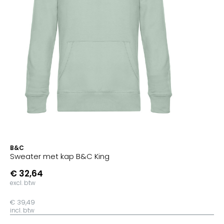
B&C
Sweater met kap B&C King
€ 32,64
excl. btw
€ 39,49
incl. btw