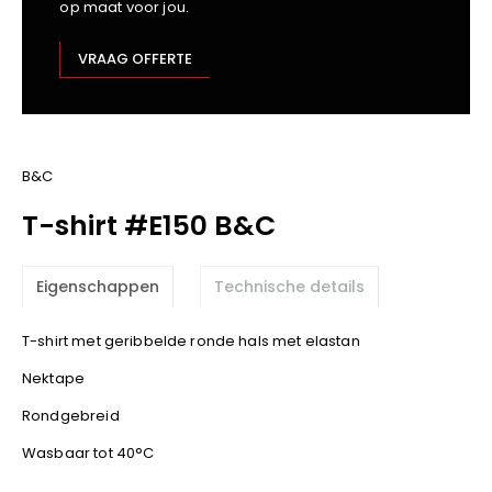
op maat voor jou.
Kariban
Lemaitre
VRAAG OFFERTE
M-Safe
OXXA
Premier
Printer
B&C
ProAct
T-shirt #E150 B&C
Projob
Promodoro
Eigenschappen
Technische details
Result
Safety Jogger
T-shirt met geribbelde ronde hals met elastan
Shugon
Nektape
Sioen
Spiro
Rondgebreid
Stanley/Stella
Wasbaar tot 40°C
TowelCity