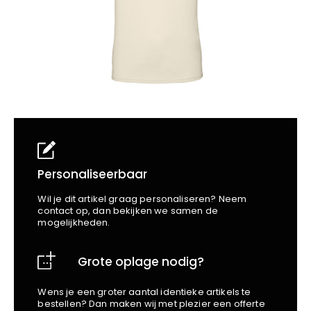
School
Business
Wellness
Kapper
Bata
Beechfield
Blakläder
Claude
Craft
CrossHatch
Designed To Work
Diadora
Dunlop
Personaliseerbaar
Edge Safety
Wil je dit artikel graag personaliseren? Neem
Haix
contact op, dan bekijken we samen de
mogelijkheden.
Harvest
Heckel
Grote oplage nodig?
Honeywell
Hydrowear
Wens je een groter aantal identieke artikels te
Jassz
bestellen? Dan maken wij met plezier een offerte