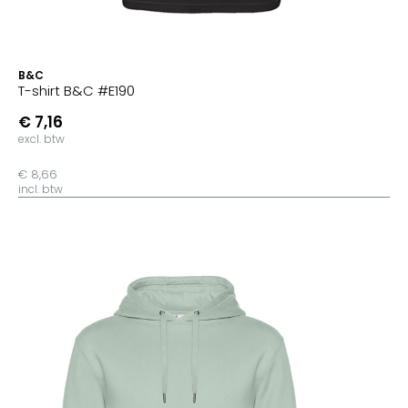
B&C
T-shirt B&C #E190
€ 7,16
excl. btw
€ 8,66
incl. btw