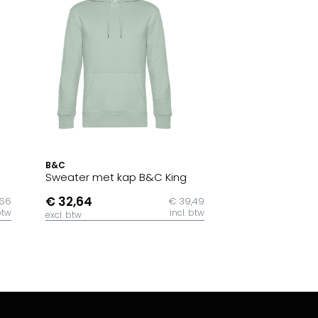
B&C
Sweater met kap B&C King
€ 32,64
,66
€ 39,49
btw
incl. btw
excl. btw