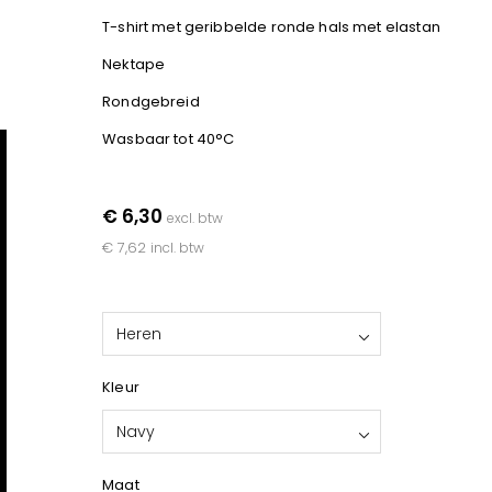
T-shirt met geribbelde ronde hals met elastan
Nektape
Rondgebreid
Wasbaar tot 40°C
€ 6,30
excl. btw
€ 7,62
incl. btw
Heren
Kleur
Navy
Maat