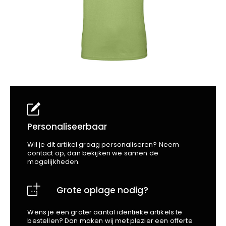
School
Business
Wellness
Kapper
Bata
Beechfield
Blakläder
Claude
Craft
CrossHatch
Designed To Work
Diadora
Dunlop
Personaliseerbaar
Edge Safety
Wil je dit artikel graag personaliseren? Neem
Haix
contact op, dan bekijken we samen de
mogelijkheden.
Harvest
Heckel
Grote oplage nodig?
Honeywell
Hydrowear
Wens je een groter aantal identieke artikels te
Jassz
bestellen? Dan maken wij met plezier een offerte