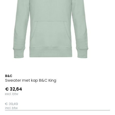
B&C
Sweater met kap B&C King
€ 32,64
excl. btw
€ 39,49
incl. btw