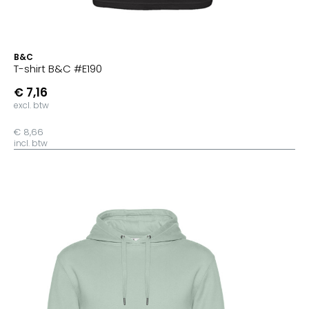
B&C
T-shirt B&C #E190
€ 7,16
excl. btw
€ 8,66
incl. btw