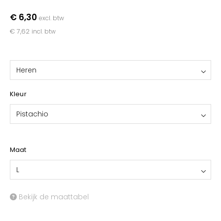
YOKO
€ 6,30
excl. btw
€ 7,62
incl. btw
Heren
Kleur
Pistachio
Maat
L
Bekijk de maattabel