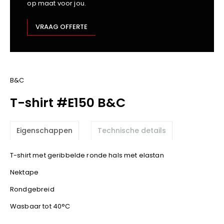
op maat voor jou.
Kariban
Lemaitre
VRAAG OFFERTE
M-Safe
OXXA
Premier
Printer
B&C
ProAct
T-shirt #E150 B&C
Projob
Promodoro
Eigenschappen
Technische details
Result
Safety Jogger
T-shirt met geribbelde ronde hals met elastan
Shugon
Nektape
Sioen
Spiro
Rondgebreid
Stanley/Stella
Wasbaar tot 40°C
TowelCity