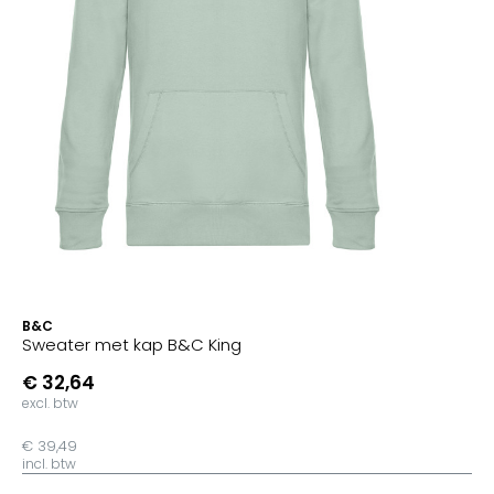
B&C
Sweater met kap B&C King
€ 32,64
excl. btw
€ 39,49
incl. btw