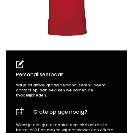
School
Business
Wellness
Kapper
Bata
Beechfield
Blakläder
Claude
Craft
CrossHatch
Designed To Work
Diadora
Dunlop
Personaliseerbaar
Edge Safety
Wil je dit artikel graag personaliseren? Neem
Haix
contact op, dan bekijken we samen de
mogelijkheden.
Harvest
Heckel
Grote oplage nodig?
Honeywell
Hydrowear
Wens je een groter aantal identieke artikels te
Jassz
bestellen? Dan maken wij met plezier een offerte