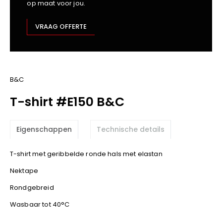
op maat voor jou.
Kariban
Lemaitre
VRAAG OFFERTE
M-Safe
OXXA
Premier
Printer
B&C
ProAct
T-shirt #E150 B&C
Projob
Promodoro
Eigenschappen
Technische details
Result
Safety Jogger
T-shirt met geribbelde ronde hals met elastan
Shugon
Nektape
Sioen
Spiro
Rondgebreid
Stanley/Stella
Wasbaar tot 40°C
TowelCity