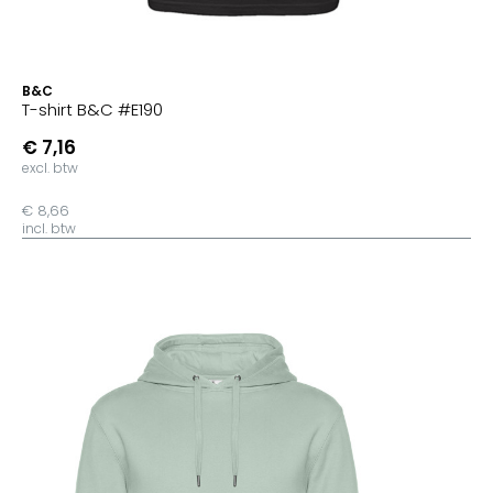
B&C
T-shirt B&C #E190
€ 7,16
excl. btw
€ 8,66
incl. btw