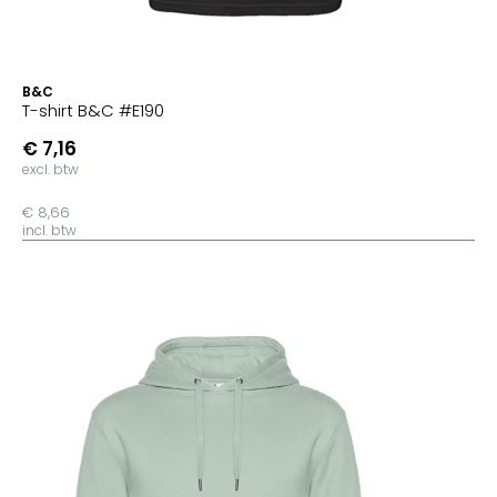
B&C
T-shirt B&C #E190
€ 7,16
excl. btw
€ 8,66
incl. btw