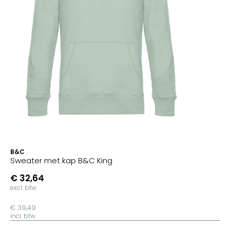
B&C
Sweater met kap B&C King
€ 32,64
excl. btw
€ 39,49
incl. btw