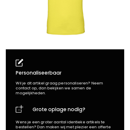
School
Business
Wellness
Kapper
Bata
Beechfield
Blakläder
Claude
Craft
CrossHatch
Designed To Work
Diadora
Dunlop
Personaliseerbaar
Edge Safety
Wil je dit artikel graag personaliseren? Neem
Haix
contact op, dan bekijken we samen de
mogelijkheden.
Harvest
Heckel
Grote oplage nodig?
Honeywell
Hydrowear
Wens je een groter aantal identieke artikels te
Jassz
bestellen? Dan maken wij met plezier een offerte