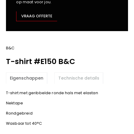
op maat voor jou.
Kariban
Lemaitre
VRAAG OFFERTE
M-Safe
OXXA
Premier
Printer
B&C
ProAct
T-shirt #E150 B&C
Projob
Promodoro
Eigenschappen
Technische details
Result
Safety Jogger
T-shirt met geribbelde ronde hals met elastan
Shugon
Nektape
Sioen
Spiro
Rondgebreid
Stanley/Stella
Wasbaar tot 40°C
TowelCity