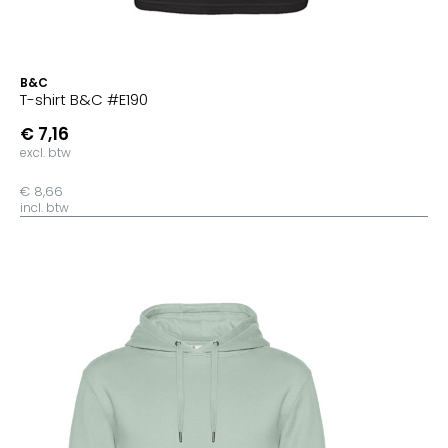
B&C
T-shirt B&C #E190
€ 7,16
excl. btw
€ 8,66
incl. btw