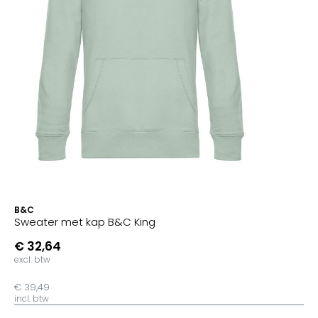
B&C
Sweater met kap B&C King
€ 32,64
excl. btw
€ 39,49
incl. btw