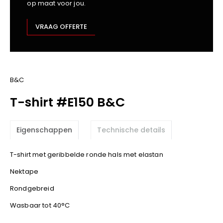
op maat voor jou.
Kariban
Lemaitre
VRAAG OFFERTE
M-Safe
OXXA
Premier
Printer
B&C
ProAct
T-shirt #E150 B&C
Projob
Promodoro
Eigenschappen
Technische details
Result
Safety Jogger
T-shirt met geribbelde ronde hals met elastan
Shugon
Nektape
Sioen
Spiro
Rondgebreid
Stanley/Stella
Wasbaar tot 40°C
TowelCity