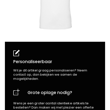
School
Business
Wellness
Kapper
Bata
Beechfield
Blakläder
Claude
Craft
CrossHatch
Designed To Work
Diadora
Dunlop
Personaliseerbaar
Edge Safety
Wil je dit artikel graag personaliseren? Neem
Haix
contact op, dan bekijken we samen de
mogelijkheden.
Harvest
Heckel
Grote oplage nodig?
Honeywell
Hydrowear
Wens je een groter aantal identieke artikels te
Jassz
bestellen? Dan maken wij met plezier een offerte