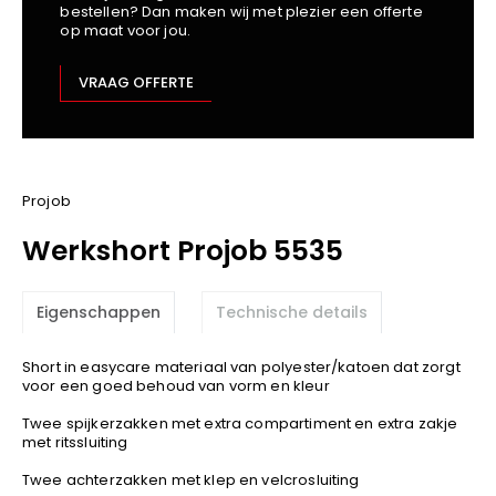
bestellen? Dan maken wij met plezier een offerte
Kariban
op maat voor jou.
Lemaitre
M-Safe
VRAAG OFFERTE
OXXA
Premier
Printer
ProAct
Projob
Projob
Werkshort Projob 5535
Promodoro
Result
Eigenschappen
Technische details
Safety Jogger
Shugon
Short in easycare materiaal van polyester/katoen dat zorgt
Sioen
voor een goed behoud van vorm en kleur
Spiro
Twee spijkerzakken met extra compartiment en extra zakje
met ritssluiting
Stanley/Stella
TowelCity
Twee achterzakken met klep en velcrosluiting