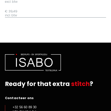
excl. btw
€ 39,49
incl. btw
Ready for that extra
stitch
?
Contacteer ons
+32 56 60 89 30