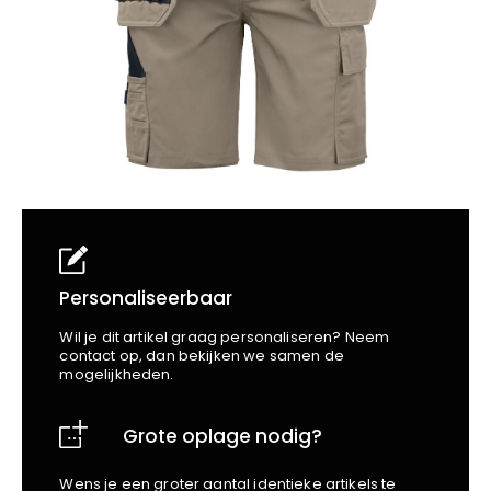
School
Business
Wellness
Kapper
Bata
Beechfield
Blakläder
Claude
Craft
CrossHatch
Designed To Work
Diadora
Dunlop
Edge Safety
Personaliseerbaar
Haix
Wil je dit artikel graag personaliseren? Neem
Harvest
contact op, dan bekijken we samen de
mogelijkheden.
Heckel
Honeywell
Grote oplage nodig?
Hydrowear
Jassz
Wens je een groter aantal identieke artikels te