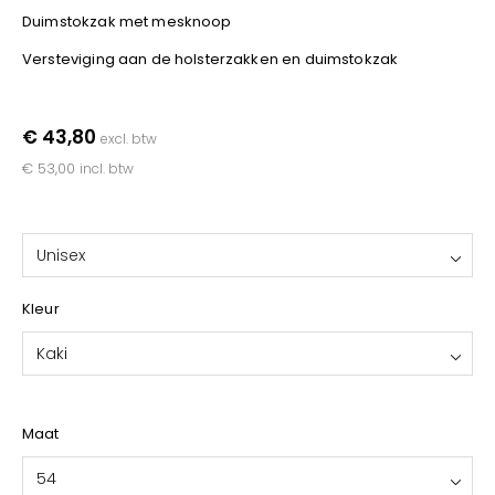
YOKO
Duimstokzak met mesknoop
Versteviging aan de holsterzakken en duimstokzak
€ 43,80
excl. btw
€ 53,00
incl. btw
Unisex
Kleur
Kaki
Maat
54