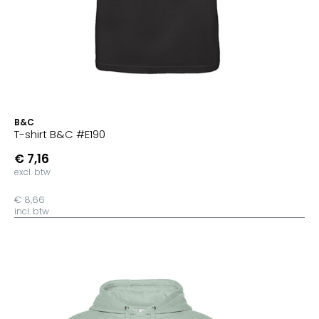
B&C
T-shirt B&C #E190
€ 7,16
excl. btw
€ 8,66
incl. btw