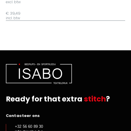
excl. btw
€ 39,49
incl. btw
Ready for that extra
stitch
?
Contacteer ons
+32 56 60 89 30