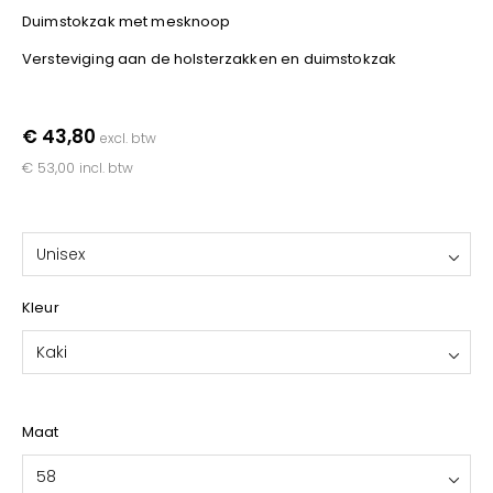
YOKO
Duimstokzak met mesknoop
Versteviging aan de holsterzakken en duimstokzak
€ 43,80
excl. btw
€ 53,00
incl. btw
Unisex
Kleur
Kaki
Maat
58