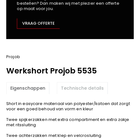
bestellen? Dan maken wij met plezier een offerte
Kariban
op maat voor jou.
Lemaitre
M-Safe
VRAAG OFFERTE
OXXA
Premier
Printer
ProAct
Projob
Projob
Werkshort Projob 5535
Promodoro
Result
Eigenschappen
Technische details
Safety Jogger
Shugon
Short in easycare materiaal van polyester/katoen dat zorgt
Sioen
voor een goed behoud van vorm en kleur
Spiro
Twee spijkerzakken met extra compartiment en extra zakje
met ritssluiting
Stanley/Stella
TowelCity
Twee achterzakken met klep en velcrosluiting