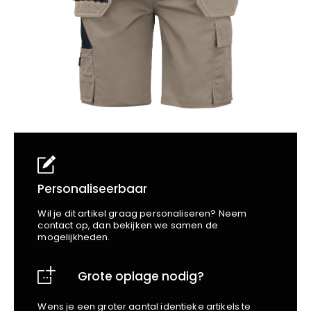
School
Business
Wellness
Kapper
Bata
Beechfield
Blakläder
Claude
Craft
CrossHatch
Designed To Work
Diadora
Dunlop
Edge Safety
Personaliseerbaar
Haix
Wil je dit artikel graag personaliseren? Neem
Harvest
contact op, dan bekijken we samen de
mogelijkheden.
Heckel
Honeywell
Grote oplage nodig?
Hydrowear
Jassz
Wens je een groter aantal identieke artikels te