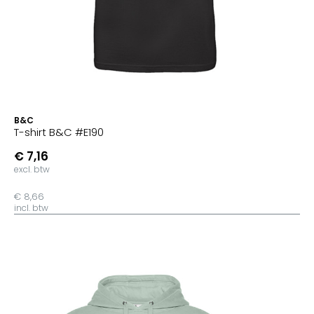
B&C
T-shirt B&C #E190
€ 7,16
excl. btw
€ 8,66
incl. btw