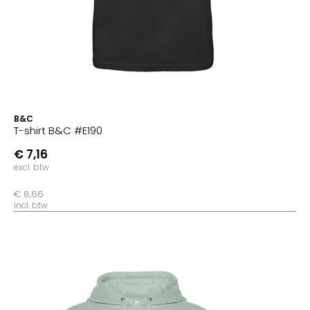
B&C
T-shirt B&C #E190
€ 7,16
excl. btw
€ 8,66
incl. btw