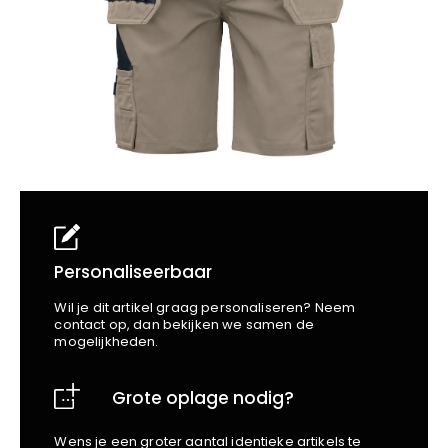
School
Business
Wellness
Kapper
Bata
Beechfield
Blakläder
Claude
Craft
CrossHatch
Designed To Work
Diadora
Dunlop
Edge Safety
Personaliseerbaar
Haix
Wil je dit artikel graag personaliseren? Neem
Harvest
contact op, dan bekijken we samen de
mogelijkheden.
Heckel
Honeywell
Grote oplage nodig?
Hydrowear
Jassz
Wens je een groter aantal identieke artikels te