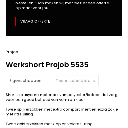
bestellen? Dan maken wij met plezier een offerte
Kariban
op maat voor jou.
Lemaitre
M-Safe
VRAAG OFFERTE
OXXA
Premier
Printer
ProAct
Projob
Projob
Werkshort Projob 5535
Promodoro
Result
Eigenschappen
Technische details
Safety Jogger
Shugon
Short in easycare materiaal van polyester/katoen dat zorgt
Sioen
voor een goed behoud van vorm en kleur
Spiro
Twee spijkerzakken met extra compartiment en extra zakje
met ritssluiting
Stanley/Stella
TowelCity
Twee achterzakken met klep en velcrosluiting