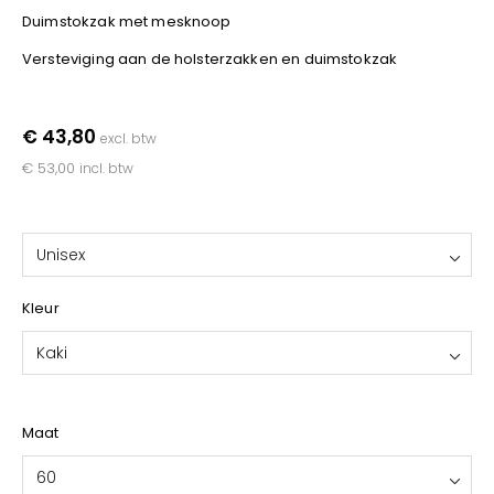
YOKO
Duimstokzak met mesknoop
Versteviging aan de holsterzakken en duimstokzak
€ 43,80
excl. btw
€ 53,00
incl. btw
Unisex
Kleur
Kaki
Maat
60