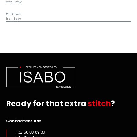
excl. btw
€ 39,49
incl. btw
Ready for that extra
stitch
?
Contacteer ons
+32 56 60 89 30