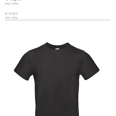
excl. btw
€ 63,53
incl. btw