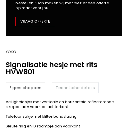
bestellen? Dan maken wij met plezier een offerte
Kariban
op maat voor jou.
Lemaitre
M-Safe
VRAAG OFFERTE
OXXA
Premier
Printer
ProAct
YOKO
Projob
Signalisatie hesje met rits
Promodoro
HVW801
Result
Safety Jogger
Eigenschappen
Technische details
Shugon
Sioen
Veiligheidsjas met verticale en horizontale reflecterende
Spiro
strepen aan voor- en achterkant
Stanley/Stella
Telefoonzakje met klittenbandsluiting
TowelCity
Sleutelring en ID raampje aan voorkant