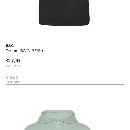
B&C
T-shirt B&C #E190
€ 7,16
excl. btw
€ 8,66
incl. btw