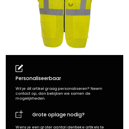
School
Business
Wellness
Kapper
Bata
Beechfield
Blakläder
Claude
Craft
CrossHatch
Designed To Work
Diadora
Dunlop
Edge Safety
Personaliseerbaar
Haix
Wil je dit artikel graag personaliseren? Neem
Harvest
contact op, dan bekijken we samen de
mogelijkheden.
Heckel
Honeywell
Grote oplage nodig?
Hydrowear
Jassz
Wens je een groter aantal identieke artikels te