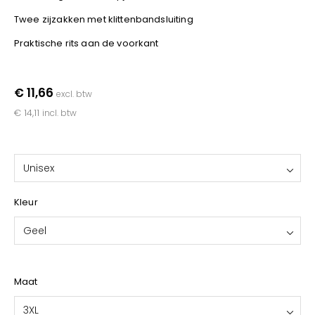
YOKO
Twee zijzakken met klittenbandsluiting
Praktische rits aan de voorkant
€ 11,66
excl. btw
€ 14,11
incl. btw
Unisex
Kleur
Geel
Maat
3XL