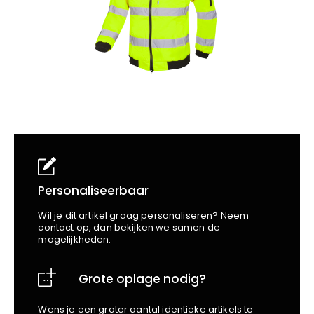
School
Business
Wellness
Kapper
Bata
Beechfield
Blakläder
Claude
Craft
CrossHatch
Designed To Work
Diadora
Dunlop
Edge Safety
Personaliseerbaar
Haix
Wil je dit artikel graag personaliseren? Neem
Harvest
contact op, dan bekijken we samen de
mogelijkheden.
Heckel
Honeywell
Grote oplage nodig?
Hydrowear
Jassz
Wens je een groter aantal identieke artikels te