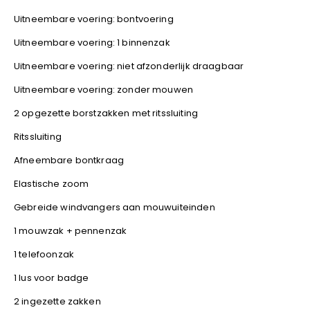
YOKO
Uitneembare voering: bontvoering
Uitneembare voering: 1 binnenzak
Uitneembare voering: niet afzonderlijk draagbaar
Uitneembare voering: zonder mouwen
2 opgezette borstzakken met ritssluiting
Ritssluiting
Afneembare bontkraag
Elastische zoom
Gebreide windvangers aan mouwuiteinden
1 mouwzak + pennenzak
1 telefoonzak
1 lus voor badge
2 ingezette zakken