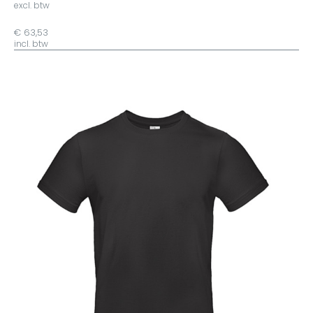
excl. btw
€ 63,53
incl. btw