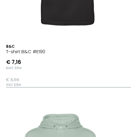
B&C
T-shirt B&C #E190
€ 7,16
excl. btw
€ 8,66
incl. btw