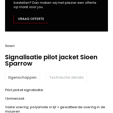
bestellen? Dan maken wij met plezier een offerte
Kariban
op maat voor jou.
Lemaitre
M-Safe
VRAAG OFFERTE
OXXA
Premier
Printer
ProAct
Sioen
Projob
Signalisatie pilot jacket Sioen
Promodoro
Sparrow
Result
Safety Jogger
Eigenschappen
Technische details
Shugon
Sioen
Pilot jacket signalisatie
Spiro
1 binnenzak
Stanley/Stella
Vaste voering: polyamide in lijf + gewatteerde voering in de
TowelCity
mouwen