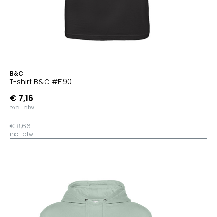
B&C
T-shirt B&C #E190
€ 7,16
excl. btw
€ 8,66
incl. btw