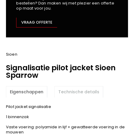
bestellen? Dan maken wij met plezier een offerte
Kariban
op maat voor jou.
Lemaitre
M-Safe
VRAAG OFFERTE
OXXA
Premier
Printer
ProAct
Sioen
Projob
Signalisatie pilot jacket Sioen
Promodoro
Sparrow
Result
Safety Jogger
Eigenschappen
Technische details
Shugon
Sioen
Pilot jacket signalisatie
Spiro
1 binnenzak
Stanley/Stella
Vaste voering: polyamide in lijf + gewatteerde voering in de
TowelCity
mouwen