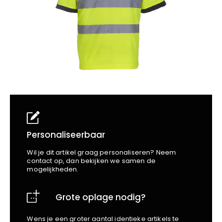
School
Business
Wellness
Kapper
Bata
Beechfield
Blakläder
Claude
Craft
CrossHatch
Designed To Work
Diadora
Dunlop
Edge Safety
Personaliseerbaar
Haix
Wil je dit artikel graag personaliseren? Neem
Harvest
contact op, dan bekijken we samen de
mogelijkheden.
Heckel
Honeywell
Grote oplage nodig?
Hydrowear
Jassz
Wens je een groter aantal identieke artikels te