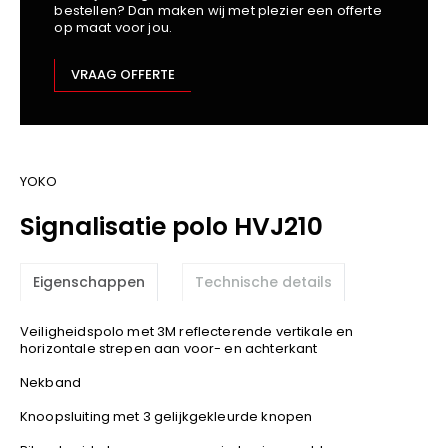
bestellen? Dan maken wij met plezier een offerte
Kariban
op maat voor jou.
Lemaitre
M-Safe
VRAAG OFFERTE
OXXA
Premier
Printer
ProAct
YOKO
Projob
Signalisatie polo HVJ210
Promodoro
Result
Eigenschappen
Technische details
Safety Jogger
Shugon
Veiligheidspolo met 3M reflecterende vertikale en
Sioen
horizontale strepen aan voor- en achterkant
Spiro
Nekband
Stanley/Stella
Knoopsluiting met 3 gelijkgekleurde knopen
TowelCity