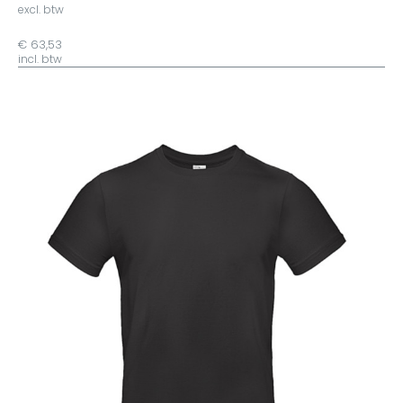
excl. btw
€ 63,53
incl. btw