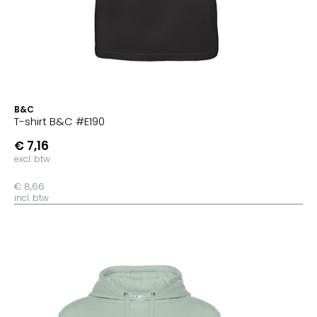
B&C
T-shirt B&C #E190
€ 7,16
excl. btw
€ 8,66
incl. btw