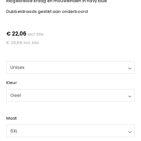
Ribgebreide kraag en mouweinden in navy blue
YOKO
Dubbeldraads gestikt aan onderboord
€ 22,06
excl. btw
€ 26,69
incl. btw
Unisex
Kleur
Geel
Maat
6XL