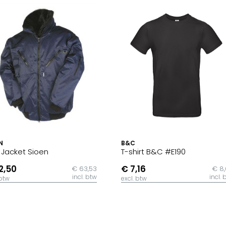
N
B&C
t Jacket Sioen
T-shirt B&C #E190
2,50
€ 7,16
€ 63,53
€ 8
incl. btw
incl. 
 btw
excl. btw