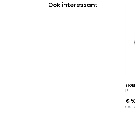
Ook interessant
SIOE
Pilo
€ 5
excl.