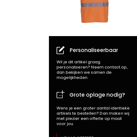
Personaliseerbaar
Wil je dit artikel graag
personaliseren? Neem contact op,
dan bekijken we samen de
mogelijkheden.
Grote oplage nodig?
Wens je een groter aantal identieke
artikels te bestellen? Dan maken wij
met plezier een offerte op maat
voor jou.