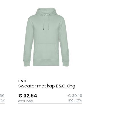
B&C
Sweater met kap B&C King
€ 32,64
,66
€ 39,49
btw
incl. btw
excl. btw