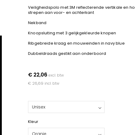
Veiligheidspolo met 3M reflecterende vertikale en ho
strepen aan voor- en achterkant
Nekband
Knoopsluiting met 3 gelijkgekleurde knopen
Ribgebreide kraag en mouweinden in navy blue
Dubbeldraads gestikt aan onderboord
€ 22,06
excl. btw
€ 26,69
incl. btw
Unisex
Kleur
Oranje