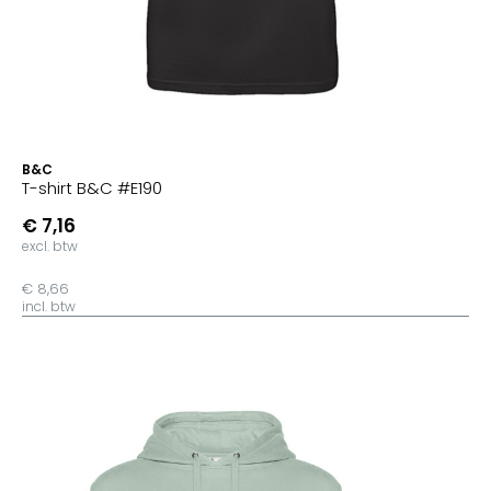
B&C
T-shirt B&C #E190
€ 7,16
excl. btw
€ 8,66
incl. btw