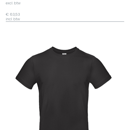
excl. btw
€ 63,53
incl. btw