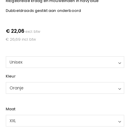
Ribgebreide kraag en mouweinden in navy blue
YOKO
Dubbeldraads gestikt aan onderboord
€ 22,06
excl. btw
€ 26,69
incl. btw
Unisex
Kleur
Oranje
Maat
XXL