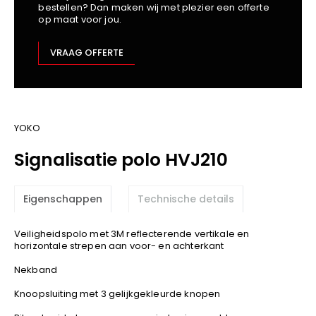
bestellen? Dan maken wij met plezier een offerte
Kariban
op maat voor jou.
Lemaitre
M-Safe
VRAAG OFFERTE
OXXA
Premier
Printer
ProAct
YOKO
Projob
Signalisatie polo HVJ210
Promodoro
Result
Eigenschappen
Technische details
Safety Jogger
Shugon
Veiligheidspolo met 3M reflecterende vertikale en
Sioen
horizontale strepen aan voor- en achterkant
Spiro
Nekband
Stanley/Stella
Knoopsluiting met 3 gelijkgekleurde knopen
TowelCity