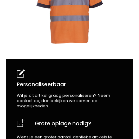
School
Business
Wellness
Kapper
Bata
Beechfield
Blakläder
Claude
Craft
CrossHatch
Designed To Work
Diadora
Dunlop
Edge Safety
Personaliseerbaar
Haix
Wil je dit artikel graag personaliseren? Neem
Harvest
contact op, dan bekijken we samen de
mogelijkheden.
Heckel
Honeywell
Grote oplage nodig?
Hydrowear
Jassz
Wens je een groter aantal identieke artikels te