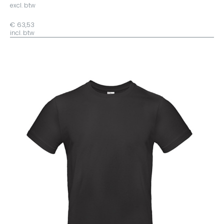
excl. btw
€ 63,53
incl. btw