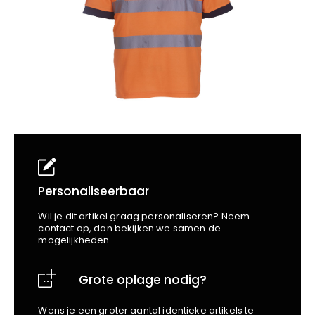
School
Business
Wellness
Kapper
Bata
Beechfield
Blakläder
Claude
Craft
CrossHatch
Designed To Work
Diadora
Dunlop
Edge Safety
Personaliseerbaar
Haix
Wil je dit artikel graag personaliseren? Neem
Harvest
contact op, dan bekijken we samen de
mogelijkheden.
Heckel
Honeywell
Grote oplage nodig?
Hydrowear
Jassz
Wens je een groter aantal identieke artikels te