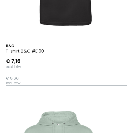
B&C
T-shirt B&C #E190
€ 7,16
excl. btw
€ 8,66
incl. btw