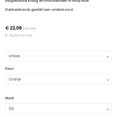
Ribgebreide kraag en mouweinden in navy blue
YOKO
Dubbeldraads gestikt aan onderboord
€ 22,06
excl. btw
€ 26,69
incl. btw
Unisex
Kleur
Oranje
Maat
3XL