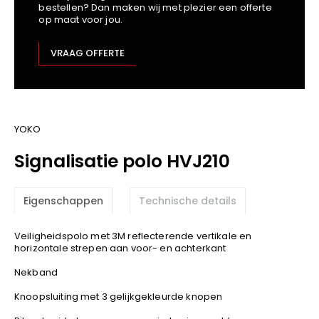
bestellen? Dan maken wij met plezier een offerte
Kariban
op maat voor jou.
Lemaitre
M-Safe
VRAAG OFFERTE
OXXA
Premier
Printer
ProAct
YOKO
Projob
Signalisatie polo HVJ210
Promodoro
Result
Eigenschappen
Technische details
Safety Jogger
Shugon
Veiligheidspolo met 3M reflecterende vertikale en
Sioen
horizontale strepen aan voor- en achterkant
Spiro
Nekband
Stanley/Stella
Knoopsluiting met 3 gelijkgekleurde knopen
TowelCity