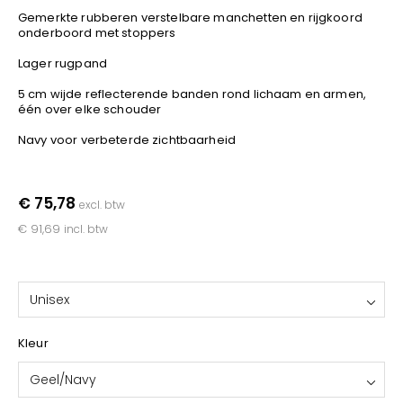
YOKO
Gemerkte rubberen verstelbare manchetten en rijgkoord
onderboord met stoppers
Lager rugpand
5 cm wijde reflecterende banden rond lichaam en armen,
één over elke schouder
Navy voor verbeterde zichtbaarheid
€ 75,78
excl. btw
€ 91,69
incl. btw
Unisex
Kleur
Geel/Navy