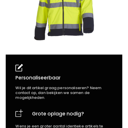
School
Business
Wellness
Kapper
Bata
Beechfield
Blakläder
Claude
Craft
CrossHatch
Designed To Work
Diadora
Dunlop
Edge Safety
Personaliseerbaar
Haix
Wil je dit artikel graag personaliseren? Neem
Harvest
contact op, dan bekijken we samen de
mogelijkheden.
Heckel
Honeywell
Grote oplage nodig?
Hydrowear
Jassz
Wens je een groter aantal identieke artikels te