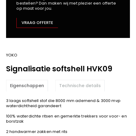
bestellen? Dan maken wij met plezier een offerte
Kariban
op maat voor jou.
Lemaitre
M-Safe
VRAAG OFFERTE
OXXA
Premier
Printer
ProAct
YOKO
Projob
Signalisatie softshell HVK09
Promodoro
Result
Eigenschappen
Technische details
Safety Jogger
Shugon
3 laags softshell stof die 8000 mm ademend & 3000 mvp
Sioen
waterdichtheid garandeert
Spiro
100% waterdichte ritsen en gemerkte trekkers voor voor- en
borstzak
Stanley/Stella
TowelCity
2 handwarmer zakken met rits