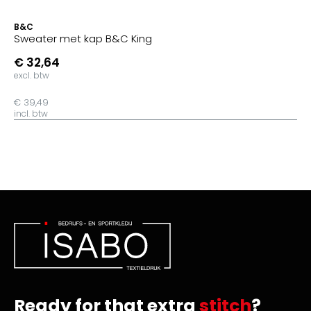
B&C
Sweater met kap B&C King
€ 32,64
excl. btw
€ 39,49
incl. btw
Ready for that extra
stitch
?