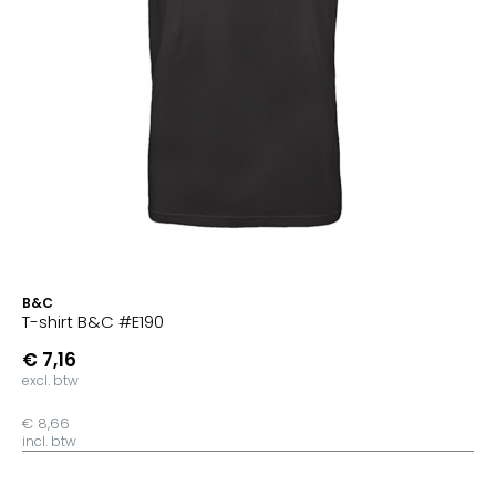
B&C
T-shirt B&C #E190
€ 7,16
excl. btw
€ 8,66
incl. btw