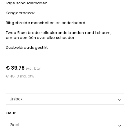
YOKO
Lage schoudernaden
Kangoeroezak
Ribgebreide manchetten en onderboord
Twee 5 cm brede reflecterende banden rond lichaam,
armen een één over elke schouder
Dubbeldraads gestikt
€ 39,78
excl. btw
€ 48,13
incl. btw
Unisex
Kleur
Geel