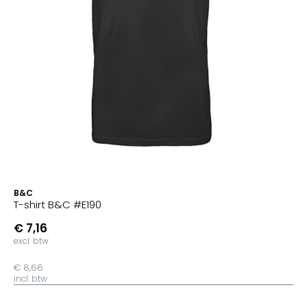
B&C
T-shirt B&C #E190
€ 7,16
excl. btw
€ 8,66
incl. btw