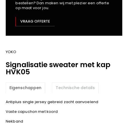
bestellen? Dan maken wij met plezier een offerte
Kariban
op maat voor jou.
Lemaitre
M-Safe
VRAAG OFFERTE
OXXA
Premier
Printer
ProAct
YOKO
Projob
Signalisatie sweater met kap
Promodoro
HVK05
Result
Safety Jogger
Eigenschappen
Technische details
Shugon
Sioen
Antipluis single jersey gebreid zacht aanvoelend
Spiro
Vaste capuchon met koord
Stanley/Stella
Nekband
TowelCity