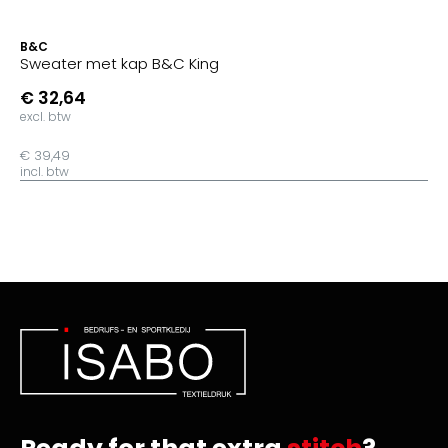
B&C
Sweater met kap B&C King
€ 32,64
excl. btw
€ 39,49
incl. btw