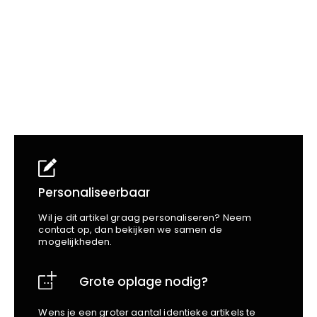
School
Business
Wellness
Kapper
Bata
Beechfield
Blakläder
Claude
Craft
CrossHatch
Designed To Work
Diadora
Dunlop
Edge Safety
Personaliseerbaar
Haix
Wil je dit artikel graag personaliseren? Neem
Harvest
contact op, dan bekijken we samen de
mogelijkheden.
Heckel
Honeywell
Grote oplage nodig?
Hydrowear
Jassz
Wens je een groter aantal identieke artikels te