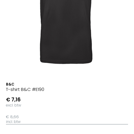
B&C
T-shirt B&C #E190
€ 7,16
excl. btw
€ 8,66
incl. btw