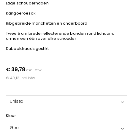
YOKO
Lage schoudernaden
Kangoeroezak
Ribgebreide manchetten en onderboord
Twee 5 cm brede reflecterende banden rond lichaam,
armen een één over elke schouder
Dubbeldraads gestikt
€ 39,78
excl. btw
€ 48,13
incl. btw
Unisex
Kleur
Geel