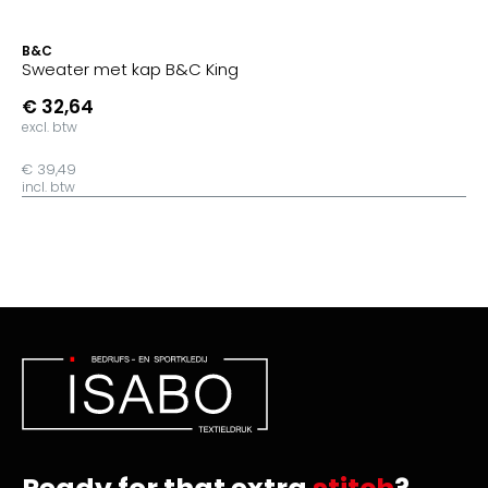
B&C
Sweater met kap B&C King
€ 32,64
excl. btw
€ 39,49
incl. btw