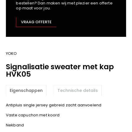
bestellen? Dan maken wij met plezier een offerte
Kariban
op maat voor jou.
Lemaitre
M-Safe
VRAAG OFFERTE
OXXA
Premier
Printer
ProAct
YOKO
Projob
Signalisatie sweater met kap
Promodoro
HVK05
Result
Safety Jogger
Eigenschappen
Technische details
Shugon
Sioen
Antipluis single jersey gebreid zacht aanvoelend
Spiro
Vaste capuchon met koord
Stanley/Stella
Nekband
TowelCity