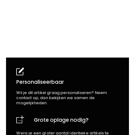
School
Business
Wellness
Kapper
Bata
Beechfield
Blakläder
Claude
Craft
CrossHatch
Designed To Work
Diadora
Dunlop
Edge Safety
Personaliseerbaar
Haix
Wil je dit artikel graag personaliseren? Neem
Harvest
contact op, dan bekijken we samen de
mogelijkheden.
Heckel
Honeywell
Grote oplage nodig?
Hydrowear
Jassz
Wens je een groter aantal identieke artikels te