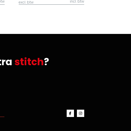
btw
incl. btw
excl. btw
tra
stitch
?