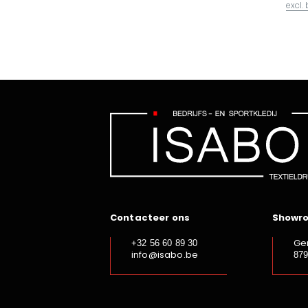
excl.
Contacteer ons
Showr
Ge
+32 56 60 89 30
info@isabo.be
87