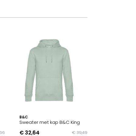
B&C
Sweater met kap B&C King
€ 32,64
,66
€ 39,49