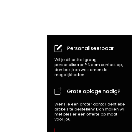
Personaliseerbaar
Wil je dit artikel graag
personaliseren? Neem contact op,
dan bekijken we samen de
mogelijkheden.
Grote oplage nodig?
Wens je een groter aantal identieke
artikels te bestellen? Dan maken wij
met plezier een offerte op maat
voor jou.