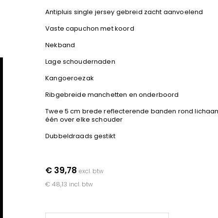
Antipluis single jersey gebreid zacht aanvoelend
Vaste capuchon met koord
Nekband
Lage schoudernaden
Kangoeroezak
Ribgebreide manchetten en onderboord
Twee 5 cm brede reflecterende banden rond lichaa
één over elke schouder
Dubbeldraads gestikt
€ 39,78
excl. btw
€ 48,13
incl. btw