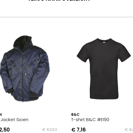
N
B&C
t Jacket Sioen
T-shirt B&C #E190
2,50
€ 7,16
€ 63,53
€ 8