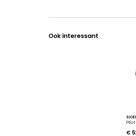
Ook interessant
SIOE
Pilo
€ 5