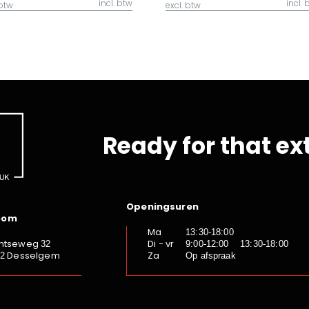
incl. btw
incl. 
 btw
excl. btw
Ready for that ex
Openingsuren
oom
Ma
13:30-18:00
ntseweg
Di - vr
32
9:00-12:00 13:30-18:00
Desselgem
Za
92
Op afspraak