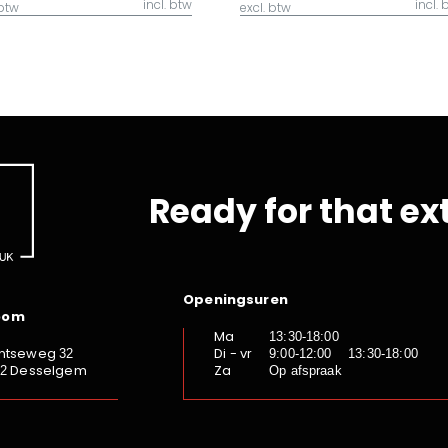
incl. btw
incl. 
 btw
excl. btw
Ready for that ex
Openingsuren
oom
Ma
13:30-18:00
ntseweg
Di - vr
32
9:00-12:00 13:30-18:00
Desselgem
Za
92
Op afspraak