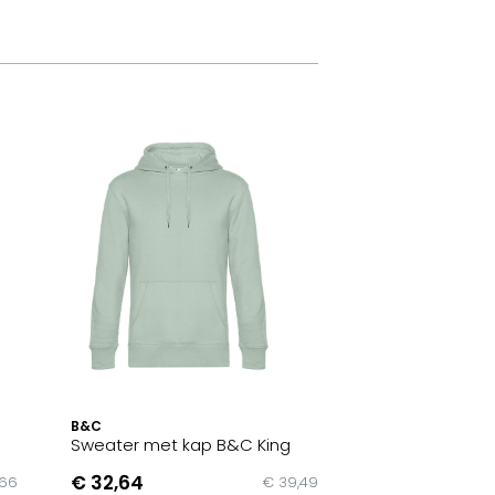
B&C
Sweater met kap B&C King
€ 32,64
,66
€ 39,49