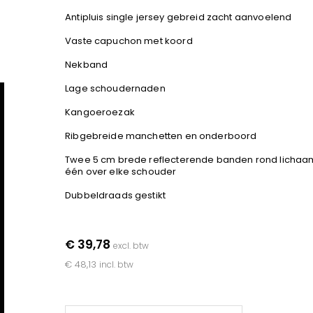
Antipluis single jersey gebreid zacht aanvoelend
Vaste capuchon met koord
Nekband
Lage schoudernaden
Kangoeroezak
Ribgebreide manchetten en onderboord
Twee 5 cm brede reflecterende banden rond lichaa
één over elke schouder
Dubbeldraads gestikt
€ 39,78
excl. btw
€ 48,13
incl. btw