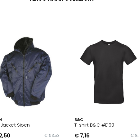
N
B&C
t Jacket Sioen
T-shirt B&C #E190
2,50
€ 7,16
€ 63,53
€ 8