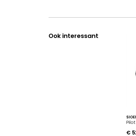
Ook interessant
SIOE
Pilo
€ 5