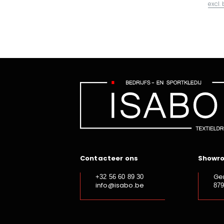
excl.
Contacteer ons
Showr
Ge
+32 56 60 89 30
info@isabo.be
87