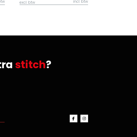
btw
incl. btw
excl. btw
tra
stitch
?