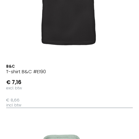
B&C
T-shirt B&C #E190
€ 7,16
excl. btw
€ 8,66
incl. btw