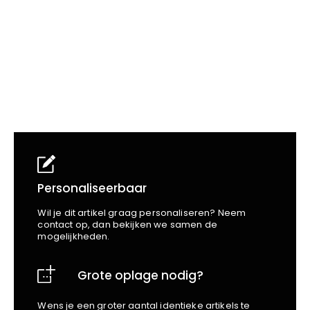
School
Business
Wellness
Kapper
Bata
Beechfield
Blakläder
Claude
Craft
CrossHatch
Designed To Work
Diadora
Dunlop
Edge Safety
Personaliseerbaar
Haix
Wil je dit artikel graag personaliseren? Neem
Harvest
contact op, dan bekijken we samen de
mogelijkheden.
Heckel
Honeywell
Grote oplage nodig?
Hydrowear
Jassz
Wens je een groter aantal identieke artikels te