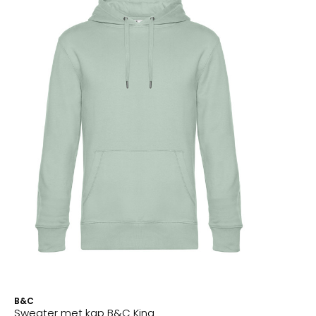
B&C
Sweater met kap B&C King