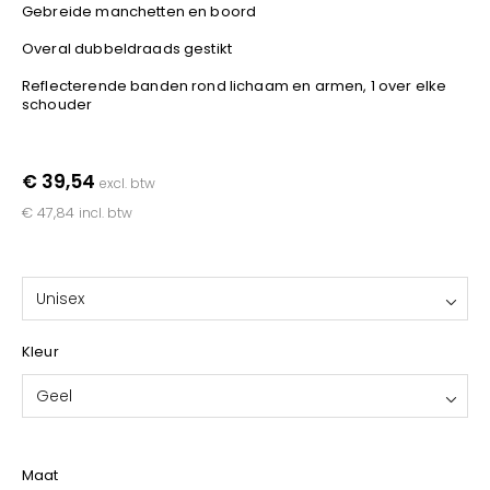
YOKO
Gebreide manchetten en boord
Overal dubbeldraads gestikt
Reflecterende banden rond lichaam en armen, 1 over elke
schouder
€ 39,54
excl. btw
€ 47,84
incl. btw
Unisex
Kleur
Geel
Maat