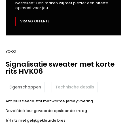
bestellen? Dan maken wij met plezier een offerte
Kariban
op maat voor jou.
Lemaitre
M-Safe
VRAAG OFFERTE
OXXA
Premier
Printer
ProAct
YOKO
Projob
Signalisatie sweater met korte
Promodoro
rits HVK06
Result
Safety Jogger
Eigenschappen
Technische details
Shugon
Sioen
Antipluis fleece stof met warme jersey voering
Spiro
Dezelfde kleur gevoerde opstaande kraag
Stanley/Stella
1/4 rits met gelijkgekleurde bies
TowelCity