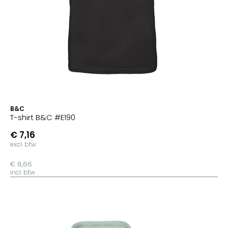
B&C
T-shirt B&C #E190
€ 7,16
excl. btw
€ 8,66
incl. btw