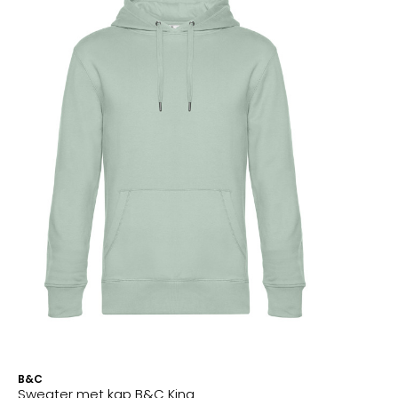
B&C
Sweater met kap B&C King