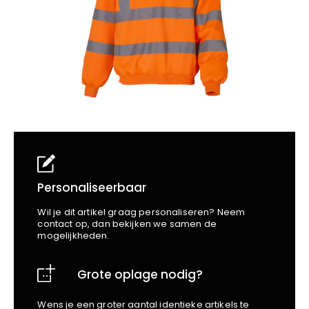
School
Business
Wellness
Kapper
Bata
Beechfield
Blakläder
Claude
Craft
CrossHatch
Designed To Work
Diadora
Dunlop
Edge Safety
Personaliseerbaar
Haix
Wil je dit artikel graag personaliseren? Neem
Harvest
contact op, dan bekijken we samen de
mogelijkheden.
Heckel
Honeywell
Grote oplage nodig?
Hydrowear
Jassz
Wens je een groter aantal identieke artikels te