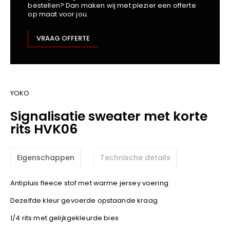
bestellen? Dan maken wij met plezier een offerte
Kariban
op maat voor jou.
Lemaitre
M-Safe
VRAAG OFFERTE
OXXA
Premier
Printer
ProAct
YOKO
Projob
Signalisatie sweater met korte
Promodoro
rits HVK06
Result
Safety Jogger
Eigenschappen
Technische details
Shugon
Sioen
Antipluis fleece stof met warme jersey voering
Spiro
Dezelfde kleur gevoerde opstaande kraag
Stanley/Stella
1/4 rits met gelijkgekleurde bies
TowelCity