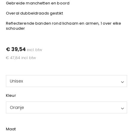
YOKO
Gebreide manchetten en boord
Overal dubbeldraads gestikt
Reflecterende banden rond lichaam en armen, 1 over elke
schouder
€ 39,54
excl. btw
€ 47,84
incl. btw
Unisex
Kleur
Oranje
Maat