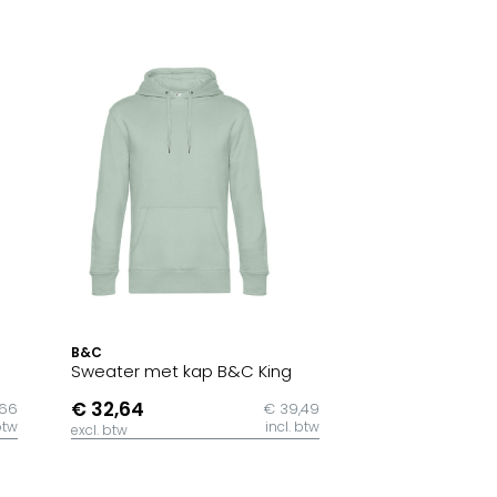
B&C
Sweater met kap B&C King
€ 32,64
,66
€ 39,49
btw
incl. btw
excl. btw