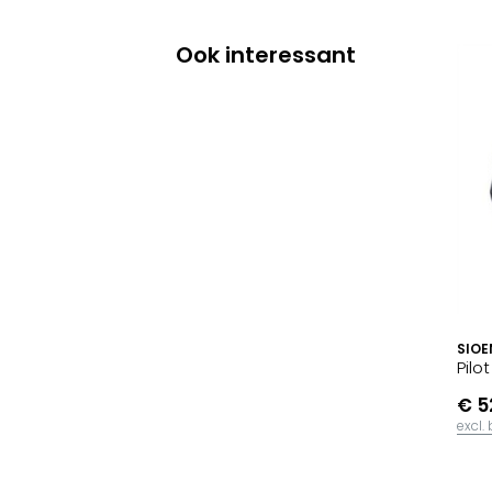
Ook interessant
SIOE
Pilo
€ 5
excl.