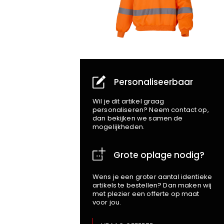
Personaliseerbaar
Wil je dit artikel graag
personaliseren? Neem contact op,
dan bekijken we samen de
mogelijkheden.
Grote oplage nodig?
Wens je een groter aantal identieke
artikels te bestellen? Dan maken wij
met plezier een offerte op maat
voor jou.