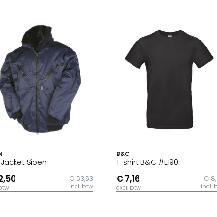
N
B&C
t Jacket Sioen
T-shirt B&C #E190
2,50
€ 7,16
€ 63,53
€ 8
incl. btw
incl. 
 btw
excl. btw