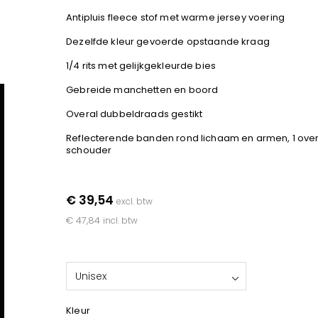
Antipluis fleece stof met warme jersey voering
Dezelfde kleur gevoerde opstaande kraag
1/4 rits met gelijkgekleurde bies
Gebreide manchetten en boord
Overal dubbeldraads gestikt
Reflecterende banden rond lichaam en armen, 1 over
schouder
€ 39,54
excl. btw
€ 47,84
incl. btw
Unisex
Kleur