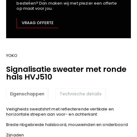
bestellen? Dan maken wij met plezier een offerte
Kariban
op maat voor jou.
Lemaitre
M-Safe
VRAAG OFFERTE
OXXA
Premier
Printer
ProAct
YOKO
Projob
Signalisatie sweater met ronde
Promodoro
hals HVJ510
Result
Safety Jogger
Eigenschappen
Technische details
Shugon
Sioen
Veiligheids sweatshirt met reflecterende vertikale en
Spiro
horizontale strepen aan voor- en achterkant
Stanley/Stella
Brede ribgebreide halsboord, mouweinden en onderboord
TowelCity
Zijnaden