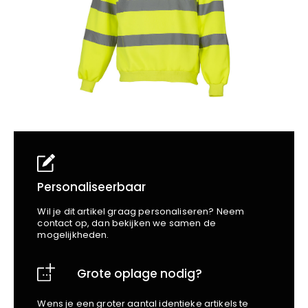
School
Business
Wellness
Kapper
Bata
Beechfield
Blakläder
Claude
Craft
CrossHatch
Designed To Work
Diadora
Dunlop
Edge Safety
Personaliseerbaar
Haix
Wil je dit artikel graag personaliseren? Neem
Harvest
contact op, dan bekijken we samen de
mogelijkheden.
Heckel
Honeywell
Grote oplage nodig?
Hydrowear
Jassz
Wens je een groter aantal identieke artikels te