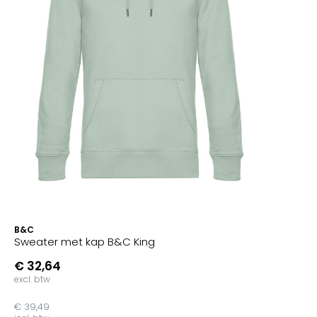
B&C
Sweater met kap B&C King
€ 32,64
excl. btw
€ 39,49