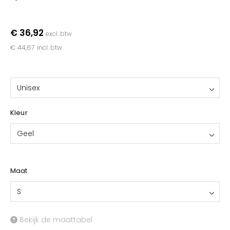
YOKO
€ 36,92
excl. btw
€ 44,67
incl. btw
Unisex
Kleur
Geel
Maat
S
Bekijk de maattabel