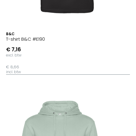
B&C
T-shirt B&C #E190
€ 7,16
excl. btw
€ 8,66
incl. btw