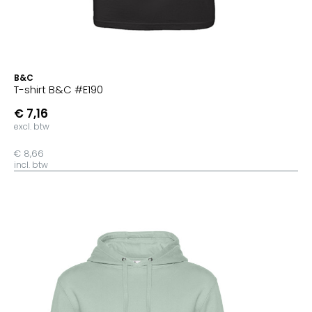
B&C
T-shirt B&C #E190
€ 7,16
excl. btw
€ 8,66
incl. btw