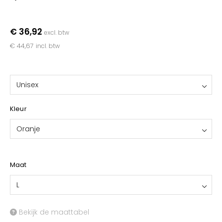
YOKO
€ 36,92
excl. btw
€ 44,67
incl. btw
Unisex
Kleur
Oranje
Maat
L
Bekijk de maattabel