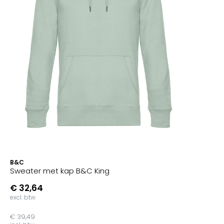
B&C
Sweater met kap B&C King
€ 32,64
excl. btw
€ 39,49