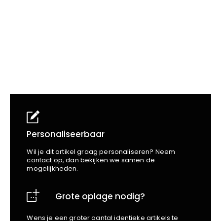
School
Business
Wellness
Kapper
Bata
Beechfield
Blakläder
Claude
Craft
CrossHatch
Designed To Work
Diadora
Dunlop
Edge Safety
Personaliseerbaar
Haix
Wil je dit artikel graag personaliseren? Neem
Harvest
contact op, dan bekijken we samen de
mogelijkheden.
Heckel
Honeywell
Grote oplage nodig?
Hydrowear
Jassz
Wens je een groter aantal identieke artikels te