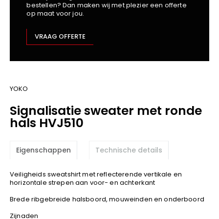
bestellen? Dan maken wij met plezier een offerte
Kariban
op maat voor jou.
Lemaitre
M-Safe
VRAAG OFFERTE
OXXA
Premier
Printer
ProAct
YOKO
Projob
Signalisatie sweater met ronde
Promodoro
hals HVJ510
Result
Safety Jogger
Eigenschappen
Technische details
Shugon
Sioen
Veiligheids sweatshirt met reflecterende vertikale en
Spiro
horizontale strepen aan voor- en achterkant
Stanley/Stella
Brede ribgebreide halsboord, mouweinden en onderboord
TowelCity
Zijnaden