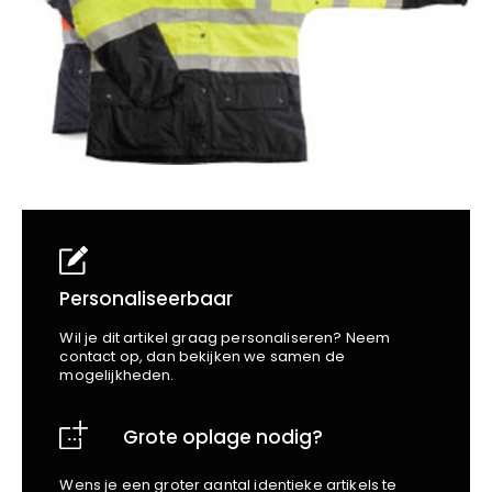
School
Business
Wellness
Kapper
Bata
Beechfield
Blakläder
Claude
Craft
CrossHatch
Designed To Work
Diadora
Dunlop
Edge Safety
Personaliseerbaar
Haix
Wil je dit artikel graag personaliseren? Neem
Harvest
contact op, dan bekijken we samen de
mogelijkheden.
Heckel
Honeywell
Grote oplage nodig?
Hydrowear
Jassz
Wens je een groter aantal identieke artikels te