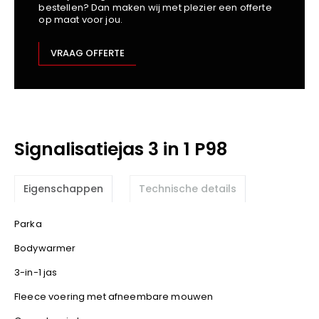
bestellen? Dan maken wij met plezier een offerte
Kariban
op maat voor jou.
Lemaitre
M-Safe
VRAAG OFFERTE
OXXA
Premier
Printer
ProAct
Signalisatiejas 3 in 1 P98
Projob
Promodoro
Result
Eigenschappen
Technische details
Safety Jogger
Parka
Shugon
Sioen
Bodywarmer
Spiro
3-in-1 jas
Stanley/Stella
Fleece voering met afneembare mouwen
TowelCity