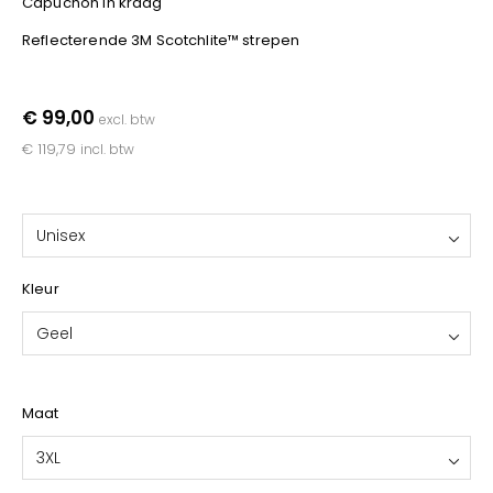
Capuchon in kraag
YOKO
Reflecterende 3M Scotchlite™ strepen
€ 99,00
excl. btw
€ 119,79
incl. btw
Unisex
Kleur
Geel
Maat
3XL