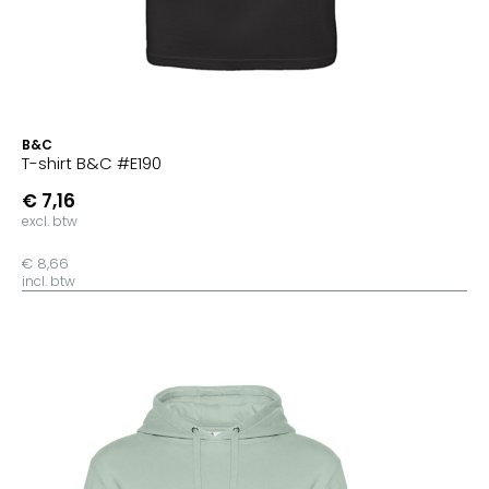
B&C
T-shirt B&C #E190
€ 7,16
excl. btw
€ 8,66
incl. btw