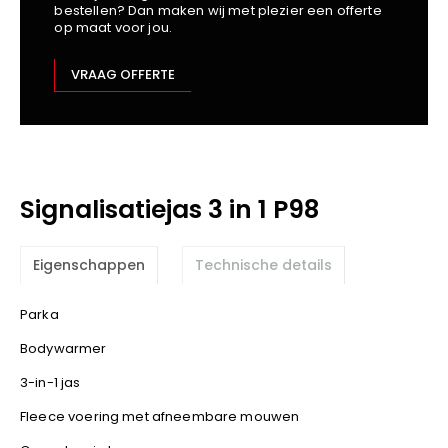
bestellen? Dan maken wij met plezier een offerte
Kariban
op maat voor jou.
Lemaitre
M-Safe
VRAAG OFFERTE
OXXA
Premier
Printer
ProAct
Signalisatiejas 3 in 1 P98
Projob
Promodoro
Result
Eigenschappen
Technische details
Safety Jogger
Parka
Shugon
Sioen
Bodywarmer
Spiro
3-in-1 jas
Stanley/Stella
Fleece voering met afneembare mouwen
TowelCity