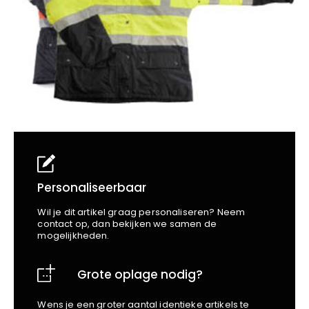
School
Business
Wellness
Kapper
Bata
Beechfield
Blakläder
Claude
Craft
CrossHatch
Designed To Work
Diadora
Dunlop
Edge Safety
Personaliseerbaar
Haix
Wil je dit artikel graag personaliseren? Neem
Harvest
contact op, dan bekijken we samen de
mogelijkheden.
Heckel
Honeywell
Grote oplage nodig?
Hydrowear
Jassz
Wens je een groter aantal identieke artikels te