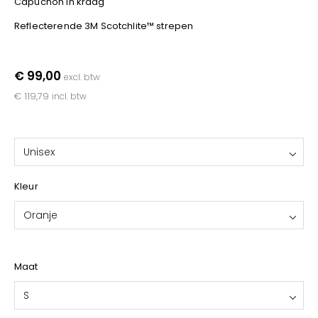
Capuchon in kraag
YOKO
Reflecterende 3M Scotchlite™ strepen
€ 99,00
excl. btw
€ 119,79
incl. btw
Unisex
Kleur
Oranje
Maat
S