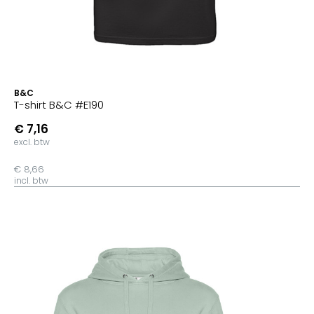
B&C
T-shirt B&C #E190
€ 7,16
excl. btw
€ 8,66
incl. btw