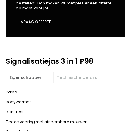
bestellen? Dan maken wij met plezier een offerte
Kariban
op maat voor jou.
Lemaitre
M-Safe
VRAAG OFFERTE
OXXA
Premier
Printer
ProAct
Signalisatiejas 3 in 1 P98
Projob
Promodoro
Result
Eigenschappen
Technische details
Safety Jogger
Parka
Shugon
Sioen
Bodywarmer
Spiro
3-in-1 jas
Stanley/Stella
Fleece voering met afneembare mouwen
TowelCity