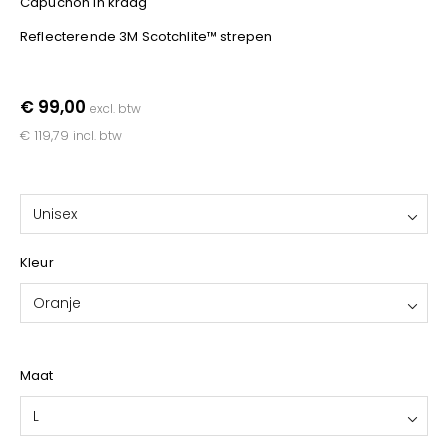
Capuchon in kraag
YOKO
Reflecterende 3M Scotchlite™ strepen
€ 99,00
excl. btw
€ 119,79
incl. btw
Unisex
Kleur
Oranje
Maat
L