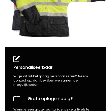
School
Business
Wellness
Kapper
Bata
Beechfield
Blakläder
Claude
Craft
CrossHatch
Designed To Work
Diadora
Dunlop
Edge Safety
Personaliseerbaar
Haix
Wil je dit artikel graag personaliseren? Neem
Harvest
contact op, dan bekijken we samen de
mogelijkheden.
Heckel
Honeywell
Grote oplage nodig?
Hydrowear
Jassz
Wens je een groter aantal identieke artikels te