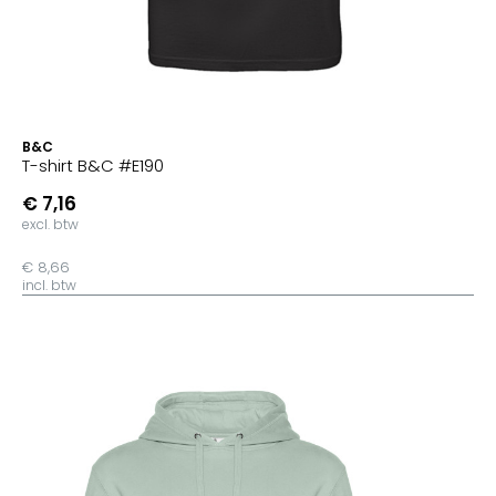
B&C
T-shirt B&C #E190
€ 7,16
excl. btw
€ 8,66
incl. btw