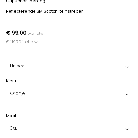
Capuchon in kraag
YOKO
Reflecterende 3M Scotchlite™ strepen
€ 99,00
excl. btw
€ 119,79
incl. btw
Unisex
Kleur
Oranje
Maat
3XL