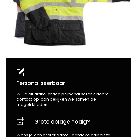
School
Business
Wellness
Kapper
Bata
Beechfield
Blakläder
Claude
Craft
CrossHatch
Designed To Work
Diadora
Dunlop
Edge Safety
Personaliseerbaar
Haix
Wil je dit artikel graag personaliseren? Neem
Harvest
contact op, dan bekijken we samen de
mogelijkheden.
Heckel
Honeywell
Grote oplage nodig?
Hydrowear
Jassz
Wens je een groter aantal identieke artikels te