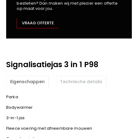
bestellen? Dan maken wij met plezier een offerte
Kariban
op maat voor jou.
Lemaitre
M-Safe
VRAAG OFFERTE
OXXA
Premier
Printer
ProAct
Signalisatiejas 3 in 1 P98
Projob
Promodoro
Result
Eigenschappen
Technische details
Safety Jogger
Parka
Shugon
Sioen
Bodywarmer
Spiro
3-in-1 jas
Stanley/Stella
Fleece voering met afneembare mouwen
TowelCity