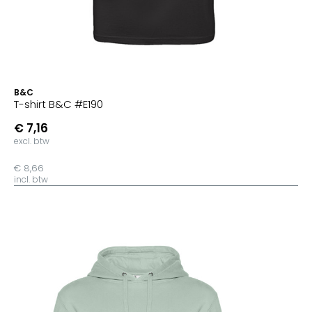
B&C
T-shirt B&C #E190
€ 7,16
excl. btw
€ 8,66
incl. btw