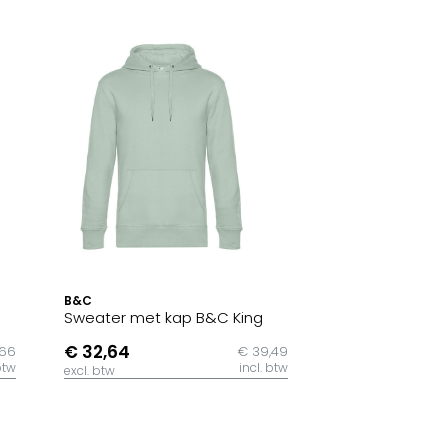
B&C
Sweater met kap B&C King
€ 32,64
,66
€ 39,49
btw
incl. btw
excl. btw