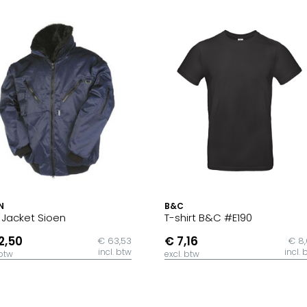
N
B&C
t Jacket Sioen
T-shirt B&C #E190
2,50
€ 7,16
€ 63,53
€ 8
incl. btw
incl. 
 btw
excl. btw