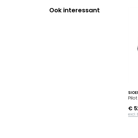
Ook interessant
SIOE
Pilo
€ 5
excl.