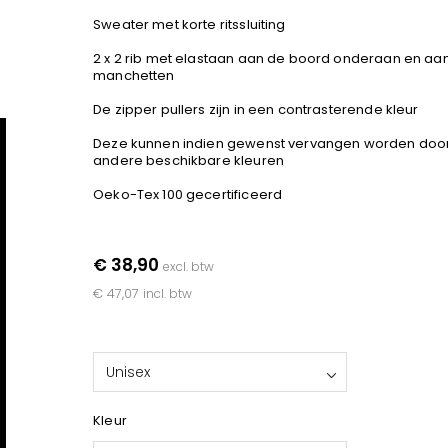
Sweater met korte ritssluiting
2 x 2 rib met elastaan aan de boord onderaan en aa
manchetten
De zipper pullers zijn in een contrasterende kleur
Deze kunnen indien gewenst vervangen worden doo
andere beschikbare kleuren
Oeko-Tex 100 gecertificeerd
€ 38,90
excl. btw
€ 47,07
incl. btw
Unisex
Kleur