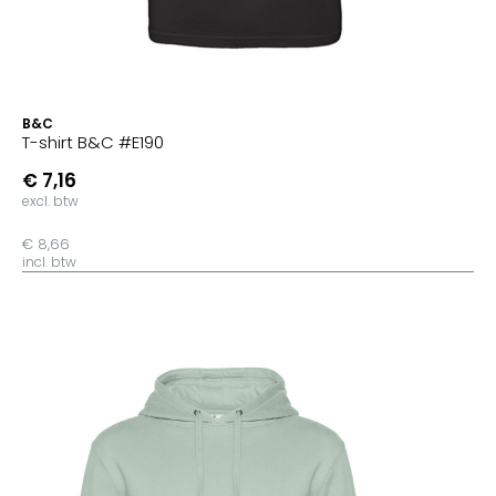
B&C
T-shirt B&C #E190
€ 7,16
excl. btw
€ 8,66
incl. btw