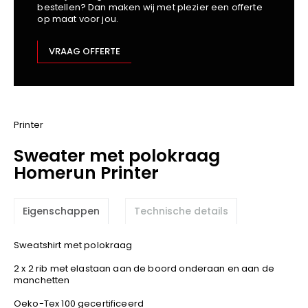
bestellen? Dan maken wij met plezier een offerte
Kariban
op maat voor jou.
Lemaitre
M-Safe
VRAAG OFFERTE
OXXA
Premier
Printer
ProAct
Printer
Projob
Sweater met polokraag
Promodoro
Homerun Printer
Result
Safety Jogger
Eigenschappen
Technische details
Shugon
Sioen
Sweatshirt met polokraag
Spiro
2 x 2 rib met elastaan aan de boord onderaan en aan de
Stanley/Stella
manchetten
TowelCity
Oeko-Tex 100 gecertificeerd