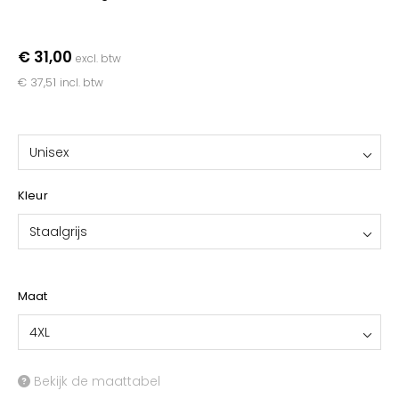
YOKO
€ 31,00
excl. btw
€ 37,51
incl. btw
Unisex
Kleur
Staalgrijs
Maat
4XL
Bekijk de maattabel