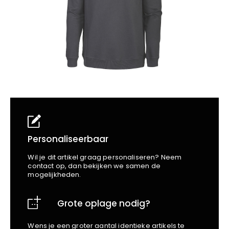
School
Business
Wellness
Kapper
Bata
Beechfield
Blakläder
Claude
Craft
CrossHatch
Designed To Work
Diadora
Dunlop
Edge Safety
Personaliseerbaar
Haix
Wil je dit artikel graag personaliseren? Neem
Harvest
contact op, dan bekijken we samen de
mogelijkheden.
Heckel
Honeywell
Grote oplage nodig?
Hydrowear
Jassz
Wens je een groter aantal identieke artikels te