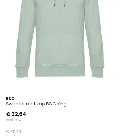
B&C
Sweater met kap B&C King
€ 32,64
excl. btw
€ 39,49