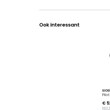
Ook interessant
SIOE
Pilo
€ 5
excl.