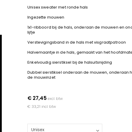
Unisex sweater met ronde hals
Ingezette mouwen
1x1-ribboord bij de hals, onderaan de mouwen en on
lijfje
Verstevigingsband in de hals met visgraatpatroon
Halvemaantje in de hals, gemaakt van het hoofdmate
Enkelvoudig sierstiksel bij de halsuitsnijding
Dubbel sierstiksel onderaan de mouwen, onderaan het 
de mouwinzet
€ 27,45
excl. btw
€ 33,21
incl. btw
Unisex