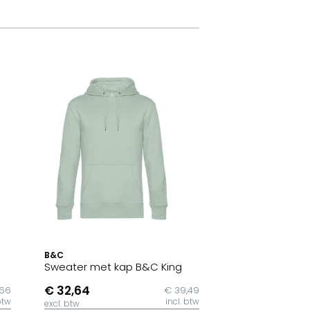
B&C
Sweater met kap B&C King
€ 32,64
,66
€ 39,49
btw
incl. btw
excl. btw