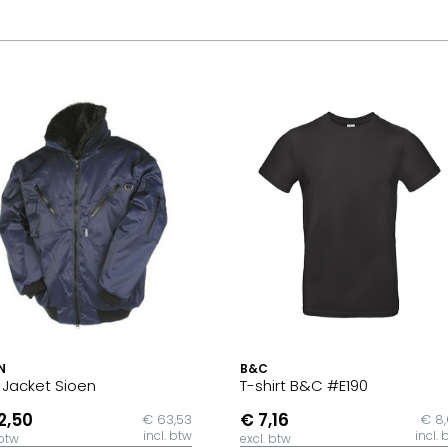
N
B&C
t Jacket Sioen
T-shirt B&C #E190
2,50
€ 7,16
€ 63,53
€ 8
incl. btw
incl. 
 btw
excl. btw