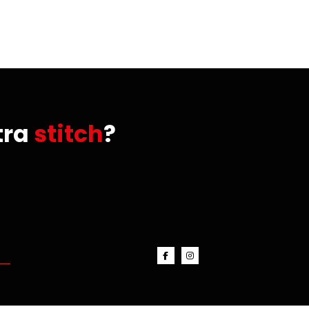
tra
stitch
?