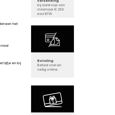
verzending
bij aankoop van
minimaal € 250
excl BTW.
deraan het
riaal
Betaling
lijfje en bij
Betaal snel en
veilig online.