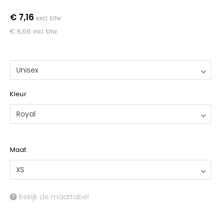
YOKO
€ 7,16
excl. btw
€ 8,66
incl. btw
Unisex
Kleur
Royal
Maat
XS
Bekijk de maattabel