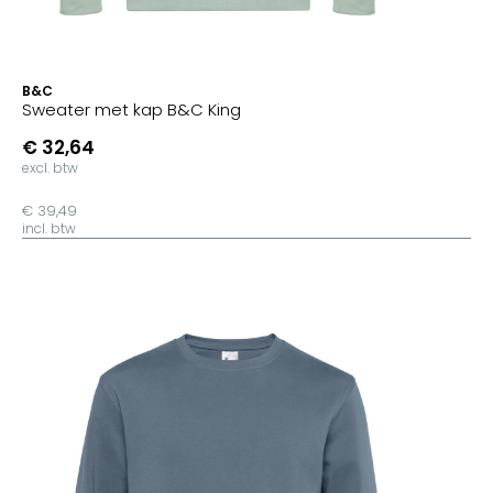
B&C
Sweater met kap B&C King
€ 32,64
excl. btw
€ 39,49
incl. btw