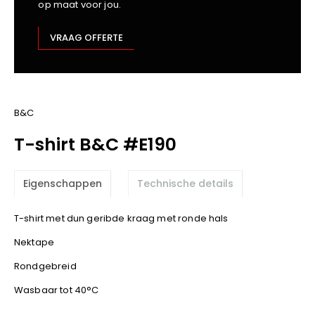
op maat voor jou.
Kariban
Lemaitre
VRAAG OFFERTE
M-Safe
OXXA
Premier
Printer
B&C
ProAct
T-shirt B&C #E190
Projob
Promodoro
Eigenschappen
Technische details
Result
Safety Jogger
T-shirt met dun geribde kraag met ronde hals
Shugon
Nektape
Sioen
Spiro
Rondgebreid
Stanley/Stella
Wasbaar tot 40°C
TowelCity