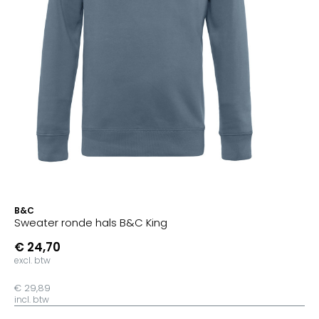
B&C
Sweater ronde hals B&C King
€ 24,70
excl. btw
€ 29,89
incl. btw