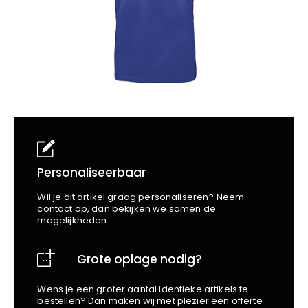
School
Business
Wellness
Kapper
Bata
Beechfield
Blakläder
Claude
Craft
CrossHatch
Designed To Work
Diadora
Dunlop
Personaliseerbaar
Edge Safety
Wil je dit artikel graag personaliseren? Neem
Haix
contact op, dan bekijken we samen de
mogelijkheden.
Harvest
Heckel
Grote oplage nodig?
Honeywell
Hydrowear
Wens je een groter aantal identieke artikels te
Jassz
bestellen? Dan maken wij met plezier een offerte