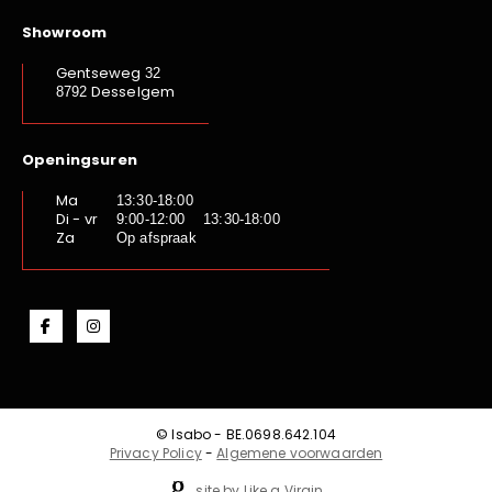
Showroom
Gentseweg
32
Desselgem
8792
Openingsuren
Ma
13:30-18:00
Di - vr
9:00-12:00 13:30-18:00
Za
Op afspraak
© Isabo - BE.0698.642.104
Privacy Policy
-
Algemene voorwaarden
site by Like a Virgin