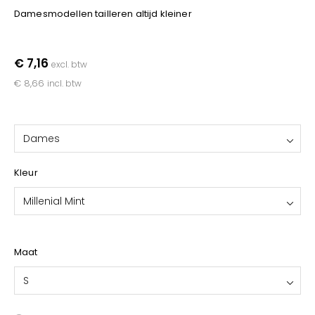
YOKO
Damesmodellen tailleren altijd kleiner
€ 7,16
excl. btw
€ 8,66
incl. btw
Dames
Kleur
Millenial Mint
Maat
S