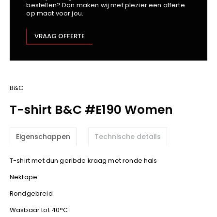
bestellen? Dan maken wij met plezier een offerte
Kariban
op maat voor jou.
Lemaitre
M-Safe
VRAAG OFFERTE
OXXA
Premier
Printer
ProAct
B&C
Projob
T-shirt B&C #E190 Women
Promodoro
Result
Eigenschappen
Technische details
Safety Jogger
Shugon
T-shirt met dun geribde kraag met ronde hals
Sioen
Nektape
Spiro
Rondgebreid
Stanley/Stella
TowelCity
Wasbaar tot 40°C