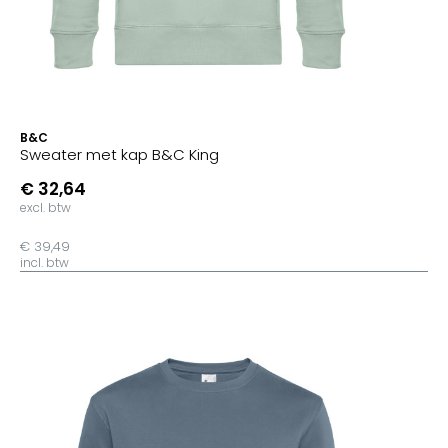
B&C
Sweater met kap B&C King
€ 32,64
excl. btw
€ 39,49
incl. btw