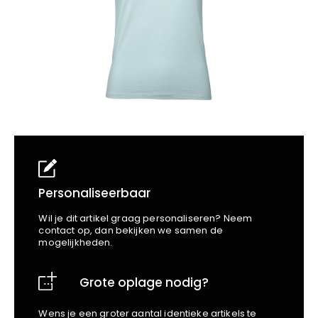
School
Business
Wellness
Kapper
Bata
Beechfield
Blakläder
Claude
Craft
CrossHatch
Designed To Work
Diadora
Dunlop
Edge Safety
Personaliseerbaar
Haix
Wil je dit artikel graag personaliseren? Neem
Harvest
contact op, dan bekijken we samen de
mogelijkheden.
Heckel
Honeywell
Grote oplage nodig?
Hydrowear
Jassz
Wens je een groter aantal identieke artikels te