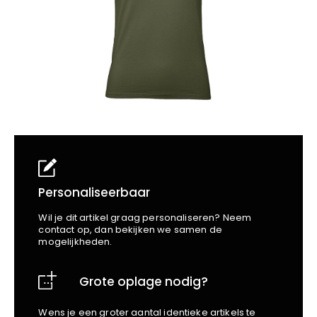
School
Business
Wellness
Kapper
Bata
Beechfield
Blakläder
Claude
Craft
CrossHatch
Designed To Work
Diadora
Dunlop
Edge Safety
Personaliseerbaar
Haix
Wil je dit artikel graag personaliseren? Neem
Harvest
contact op, dan bekijken we samen de
mogelijkheden.
Heckel
Honeywell
Grote oplage nodig?
Hydrowear
Jassz
Wens je een groter aantal identieke artikels te