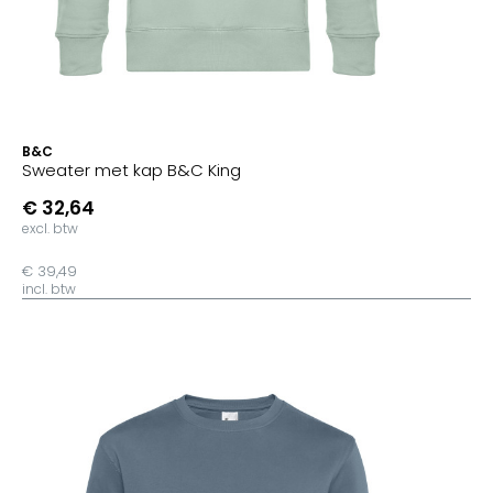
B&C
Sweater met kap B&C King
€ 32,64
excl. btw
€ 39,49
incl. btw