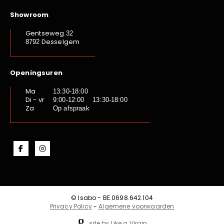
Showroom
Gentseweg
32
Desselgem
8792
Openingsuren
Ma
13:30-18:00
Di - vr
9:00-12:00 13:30-18:00
Za
Op afspraak
© Isabo - BE.0698.642.104
Privacy Policy
-
Algemene voorwaarden
site by Like a Virgin