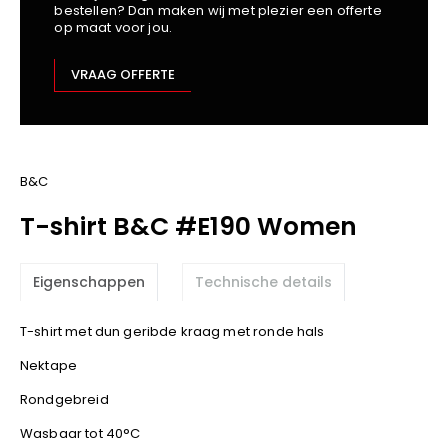
bestellen? Dan maken wij met plezier een offerte
Kariban
op maat voor jou.
Lemaitre
M-Safe
VRAAG OFFERTE
OXXA
Premier
Printer
ProAct
B&C
Projob
T-shirt B&C #E190 Women
Promodoro
Result
Eigenschappen
Technische details
Safety Jogger
Shugon
T-shirt met dun geribde kraag met ronde hals
Sioen
Nektape
Spiro
Rondgebreid
Stanley/Stella
TowelCity
Wasbaar tot 40°C