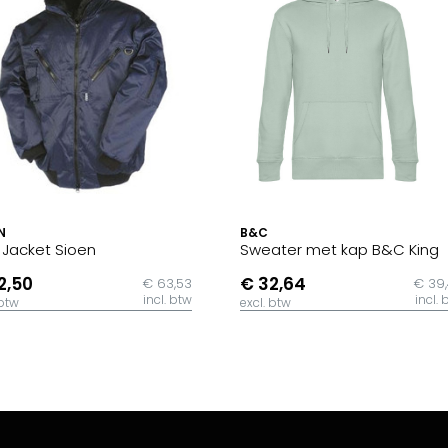
N
B&C
t Jacket Sioen
Sweater met kap B&C King
2,50
€ 32,64
€ 63,53
€ 39
incl. btw
incl. 
 btw
excl. btw