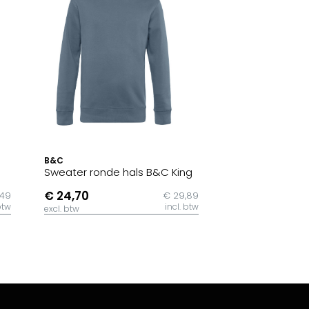
B&C
Sweater ronde hals B&C King
€ 24,70
,49
€ 29,89
btw
incl. btw
excl. btw