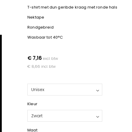
T-shirt met dun geribde kraag met ronde hals
Nektape
Rondgebreid
Wasbaar tot 40°C
€ 7,16
excl. btw
€ 8,66
incl. btw
Unisex
Kleur
Zwart
Maat