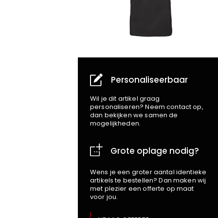
Personaliseerbaar
Wil je dit artikel graag
personaliseren? Neem contact op,
dan bekijken we samen de
mogelijkheden.
Grote oplage nodig?
Wens je een groter aantal identieke
artikels te bestellen? Dan maken wij
met plezier een offerte op maat
voor jou.