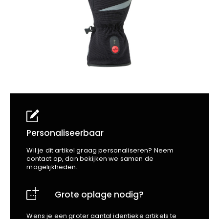
School
Business
Wellness
Kapper
Bata
Beechfield
Blakläder
Claude
Craft
CrossHatch
Designed To Work
Diadora
Dunlop
Edge Safety
Personaliseerbaar
Haix
Wil je dit artikel graag personaliseren? Neem
Harvest
contact op, dan bekijken we samen de
mogelijkheden.
Heckel
Honeywell
Grote oplage nodig?
Hydrowear
Jassz
Wens je een groter aantal identieke artikels te