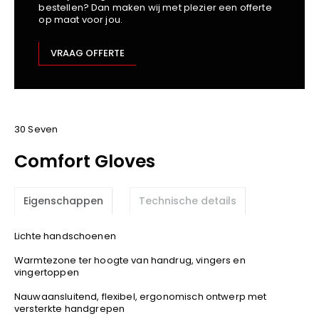
bestellen? Dan maken wij met plezier een offerte
Kariban
op maat voor jou.
Lemaitre
M-Safe
VRAAG OFFERTE
OXXA
Premier
Printer
ProAct
30 Seven
Projob
Comfort Gloves
Promodoro
Result
Eigenschappen
Technische details
Safety Jogger
Shugon
Lichte handschoenen
Sioen
Warmtezone ter hoogte van handrug, vingers en
Spiro
vingertoppen
Stanley/Stella
Nauwaansluitend, flexibel, ergonomisch ontwerp met
TowelCity
versterkte handgrepen