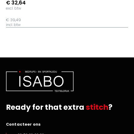
€ 32,64
excl. btw
€ 39,49
incl. btw
Ready for that extra
stitch
?
Contacteer ons