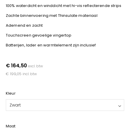
YOKO
100% waterdicht en winddicht met hi-vis reflecterende strips
Zachte binnenvoering met Thinsulate materiaal
Ademend en zacht
Touchscreen gevoelige vingertop
Batterijen, lader en warmtelement zijn inclusief
€ 164,50
excl. btw
€ 199,05
incl. btw
Kleur
Zwart
Maat