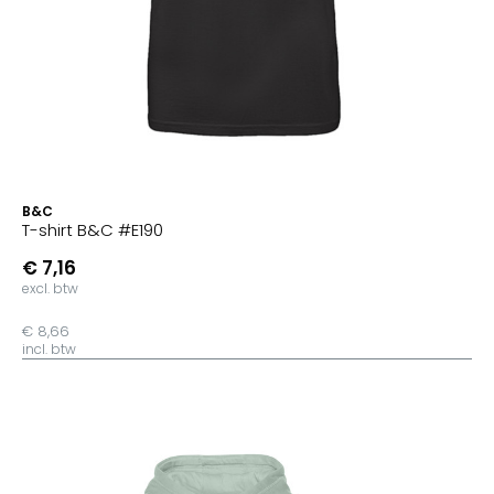
B&C
T-shirt B&C #E190
€ 7,16
excl. btw
€ 8,66
incl. btw