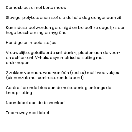
Kariban
Damesblouse met korte mouw
Lemaitre
Stevige, polykatoenen stof die de hele dag aangenaam zit
M-Safe
Kan industrieel worden gereinigd en belooft zo dagelijks een
OXXA
hoge bescherming en hygiëne
Premier
Handige en mooie stofjas
Printer
Vrouwelijke, getailleerde snit dankzij plooien aan de voor-
ProAct
en achterkant. V-hals, asymmetrische sluiting met
Projob
drukknopen
Promodoro
2 zakken vooraan, waarvan één (rechts) met twee vakjes
Result
(binnenzak met contrasterende boord)
Safety Jogger
Contrasterende bies aan de halsopening en langs de
knoopsluiting
Shugon
Sioen
Naamlabel aan de binnenkant
Spiro
Tear-away merklabel
Stanley/Stella
TowelCity