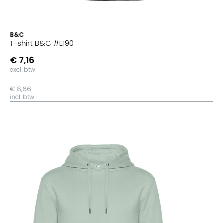
B&C
T-shirt B&C #E190
€ 7,16
excl. btw
€ 8,66
incl. btw