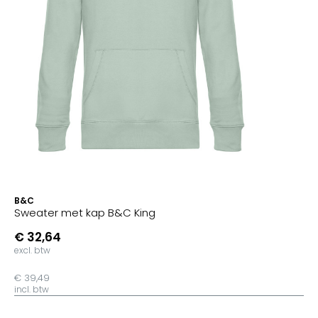
B&C
Sweater met kap B&C King
€ 32,64
excl. btw
€ 39,49
incl. btw