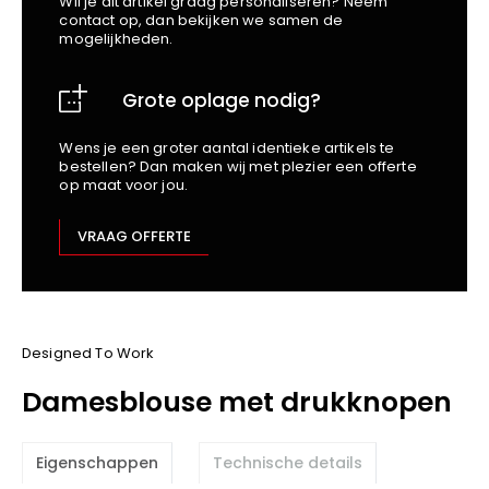
Wil je dit artikel graag personaliseren? Neem
School
Business
Wellness
Kapper
contact op, dan bekijken we samen de
Bata
mogelijkheden.
Beechfield
Blakläder
Grote oplage nodig?
Claude
Craft
Wens je een groter aantal identieke artikels te
bestellen? Dan maken wij met plezier een offerte
CrossHatch
op maat voor jou.
Designed To Work
Diadora
VRAAG OFFERTE
Dunlop
Edge Safety
Haix
Harvest
Designed To Work
Heckel
Damesblouse met drukknopen
Honeywell
Hydrowear
Eigenschappen
Technische details
Jassz