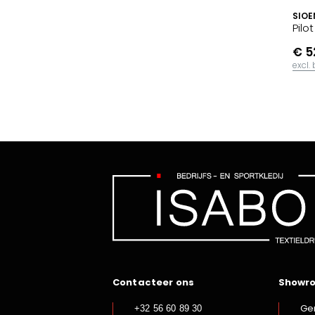
SIOE
Pilo
€ 5
excl.
Contacteer ons
Showr
Ge
+32 56 60 89 30