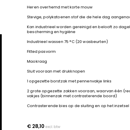
Heren overhemd met korte mouw
Stevige, polykatoenen stof die de hele dag aangena
Kan industrieel worden gereinigd en belooft zo dage
bescherming en hygiëne
Industrieel wassen 75 °C (20 wasbeurten)
Fitted pasvorm
Maokraag
Sluit vooraan met drukknopen
1 opgezette borstzak met pennenvakje links
2 grote opgezette zakken vooraan, waarvan één (re
vakjes (binnenzak met contrasterende boord)
Contrasterende bies op de sluiting en op het inzetse
€ 28,10
excl. btw