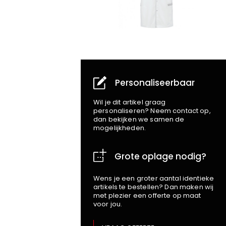
Personaliseerbaar
Wil je dit artikel graag
personaliseren? Neem contact op,
dan bekijken we samen de
mogelijkheden.
Grote oplage nodig?
Wens je een groter aantal identieke
artikels te bestellen? Dan maken wij
met plezier een offerte op maat
voor jou.