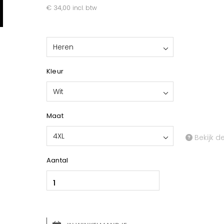
€ 34,00
incl. btw
Heren
Kleur
Wit
Maat
4XL
Bekijk d
Aantal