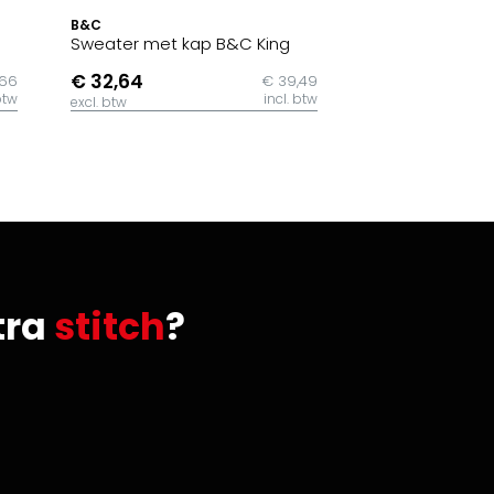
B&C
Sweater met kap B&C King
€ 32,64
,66
€ 39,49
btw
incl. btw
excl. btw
tra
stitch
?