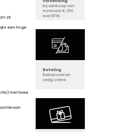
verzending
bij aankoop van
minimaal € 250
excl BTW.
am zit
lijks een hoge
Betaling
Betaal snel en
veilig online.
chts) met twee
l achteraan