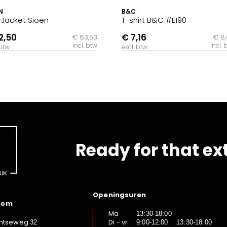
N
B&C
t Jacket Sioen
T-shirt B&C #E190
2,50
€ 7,16
€ 63,53
€ 8
incl. btw
incl. 
 btw
excl. btw
Ready for that ex
Openingsuren
oom
Ma
13:30-18:00
ntseweg
Di - vr
32
9:00-12:00 13:30-18:00