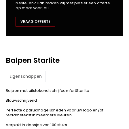
bestellen? Dan maken wij met plezier een offerte
Kariban
op maat voor jou.
Lemaitre
M-Safe
VRAAG OFFERTE
OXXA
Premier
Printer
ProAct
Balpen Starlite
Projob
Promodoro
Result
Eigenschappen
Safety Jogger
Balpen met uitstekend schrijfcomfortStarlite
Shugon
Sioen
Blauwschrijvend
Spiro
Perfecte opdrukmogelijkheden voor uw logo en/of
reclametekst in meerdere kleuren
Stanley/Stella
TowelCity
Verpakt in doosjes van 100 stuks