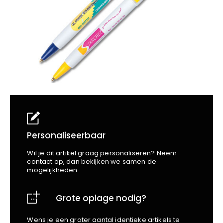
School
Business
Wellness
Kapper
Bata
Beechfield
Blakläder
Claude
Craft
CrossHatch
Designed To Work
Diadora
Dunlop
Edge Safety
Personaliseerbaar
Haix
Wil je dit artikel graag personaliseren? Neem
Harvest
contact op, dan bekijken we samen de
mogelijkheden.
Heckel
Honeywell
Grote oplage nodig?
Hydrowear
Jassz
Wens je een groter aantal identieke artikels te