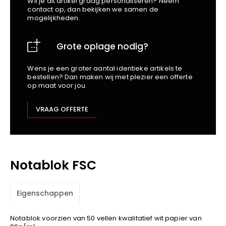
Wil je dit artikel graag personaliseren? Neem
School
Business
Wellness
Kapper
contact op, dan bekijken we samen de
Bata
mogelijkheden.
Beechfield
Blakläder
Grote oplage nodig?
Claude
Craft
Wens je een groter aantal identieke artikels te
bestellen? Dan maken wij met plezier een offerte
CrossHatch
op maat voor jou.
Designed To Work
Diadora
VRAAG OFFERTE
Dunlop
Edge Safety
Haix
Notablok FSC
Harvest
Heckel
Honeywell
Eigenschappen
Hydrowear
Notablok voorzien van 50 vellen kwalitatief wit papier van
Jassz