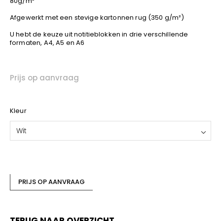
80g/m²
Kariban
Afgewerkt met een stevige kartonnen rug (350 g/m²)
Lemaitre
M-Safe
U hebt de keuze uit notitieblokken in drie verschillende
formaten, A4, A5 en A6
OXXA
Premier
Printer
Prijs op aanvraag
ProAct
Projob
Kleur
Promodoro
Result
Wit
Safety Jogger
Shugon
Sioen
PRIJS OP AANVRAAG
Spiro
Stanley/Stella
TowelCity
TERUG NAAR OVERZICHT