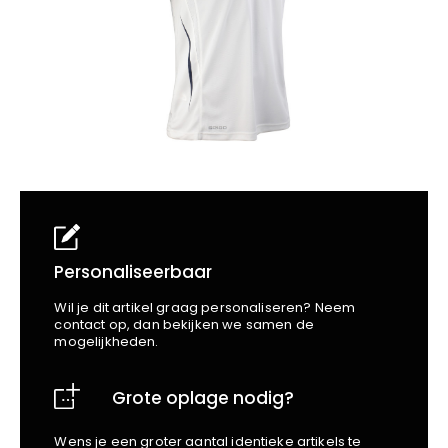
School
Business
Wellness
Kapper
Bata
Beechfield
Blakläder
Claude
Craft
CrossHatch
Designed To Work
Diadora
Dunlop
Edge Safety
Personaliseerbaar
Haix
Wil je dit artikel graag personaliseren? Neem
Harvest
contact op, dan bekijken we samen de
mogelijkheden.
Heckel
Honeywell
Grote oplage nodig?
Hydrowear
Jassz
Wens je een groter aantal identieke artikels te