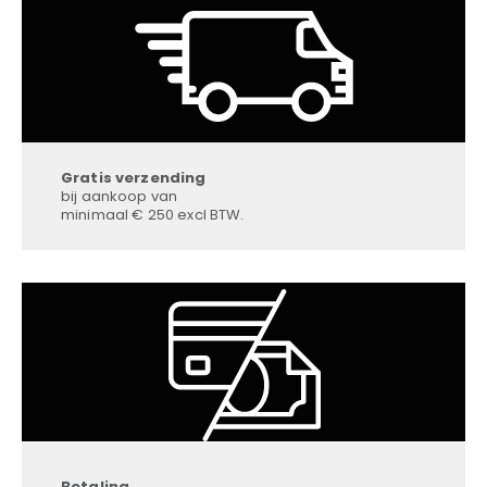
Gratis verzending
bij aankoop van
minimaal € 250 excl BTW.
Betaling