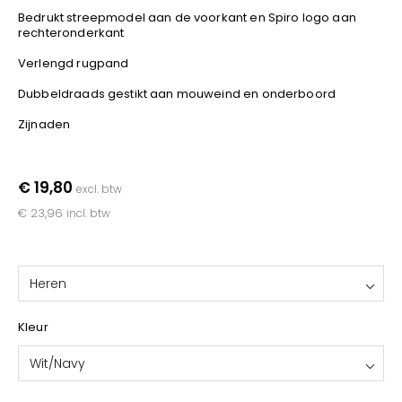
YOKO
Bedrukt streepmodel aan de voorkant en Spiro logo aan
rechteronderkant
Verlengd rugpand
Dubbeldraads gestikt aan mouweind en onderboord
Zijnaden
€ 19,80
excl. btw
€ 23,96
incl. btw
Heren
Kleur
Wit/Navy