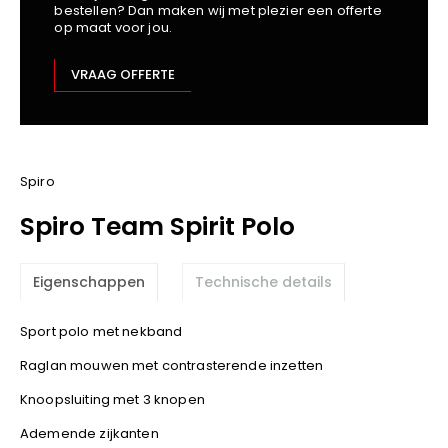
bestellen? Dan maken wij met plezier een offerte
Kariban
op maat voor jou.
Lemaitre
M-Safe
VRAAG OFFERTE
OXXA
Premier
Printer
ProAct
Spiro
Projob
Spiro Team Spirit Polo
Promodoro
Result
Eigenschappen
Technische details
Safety Jogger
Shugon
Sport polo met nekband
Sioen
Raglan mouwen met contrasterende inzetten
Spiro
Knoopsluiting met 3 knopen
Stanley/Stella
TowelCity
Ademende zijkanten