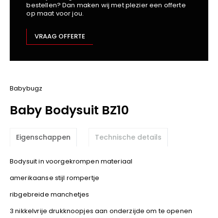
bestellen? Dan maken wij met plezier een offerte
Kariban
op maat voor jou.
Lemaitre
M-Safe
VRAAG OFFERTE
OXXA
Premier
Printer
ProAct
Babybugz
Projob
Baby Bodysuit BZ10
Promodoro
Result
Eigenschappen
Technische details
Safety Jogger
Shugon
Bodysuit in voorgekrompen materiaal
Sioen
amerikaanse stijl rompertje
Spiro
ribgebreide manchetjes
Stanley/Stella
TowelCity
3 nikkelvrije drukknoopjes aan onderzijde om te openen