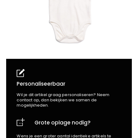
School
Business
Wellness
Kapper
Bata
Beechfield
Blakläder
Claude
Craft
CrossHatch
Designed To Work
Diadora
Dunlop
Edge Safety
Personaliseerbaar
Haix
Wil je dit artikel graag personaliseren? Neem
Harvest
contact op, dan bekijken we samen de
mogelijkheden.
Heckel
Honeywell
Grote oplage nodig?
Hydrowear
Jassz
Wens je een groter aantal identieke artikels te